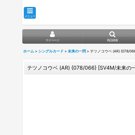
メニュー
マイページ
商品検索
ホーム
>
シングルカード
>
未来の一閃
>
テツノコウベ (AR) {078/06
テツノコウベ (AR) {078/066} [SV4M/未来の一