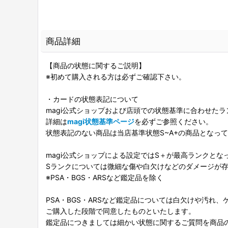
商品詳細
【商品の状態に関するご説明】
※初めて購入される方は必ずご確認下さい。
・カードの状態表記について
magi公式ショップおよび店頭での状態基準に合わせた
詳細は
magi状態基準ページ
を必ずご参照ください。
状態表記のない商品は当店基準状態S~A+の商品となっ
magi公式ショップによる設定ではS＋が最高ランクとな
Sランクについては微細な傷や白欠けなどのダメージが
※PSA・BGS・ARSなど鑑定品を除く
PSA・BGS・ARSなど鑑定品については白欠けや汚れ
ご購入した段階で同意したものといたします。
鑑定品につきましては細かい状態に関するご質問を商品