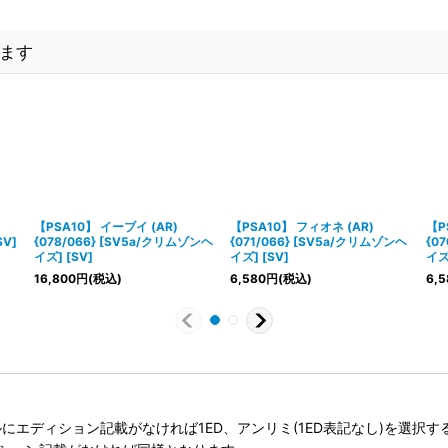
ます
【PSA10】 イーブイ (AR)
【PSA10】 フィオネ (AR)
【P
V]
{078/066} [SV5a/クリムゾンヘ
{071/066} [SV5a/クリムゾンヘ
{0
イズ] [SV]
イズ] [SV]
イズ]
16,800
円
(税込)
6,580
円
(税込)
6,5
タイトルにエディション記載がなければ1ED、アンリミ(1ED表記なし)を選