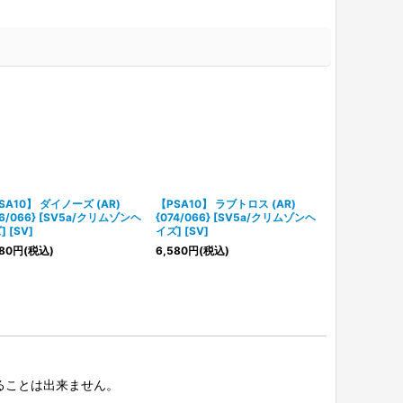
SA10】 ダイノーズ (AR)
【PSA10】 ラブトロス (AR)
Nのゾロア (AR)
76/066} [SV5a/クリムゾンヘ
{074/066} [SV5a/クリムゾンヘ
[SV9/バトル
 [SV]
イズ] [SV]
980
円
(税込)
80
円
(税込)
6,580
円
(税込)
択することは出来ません。