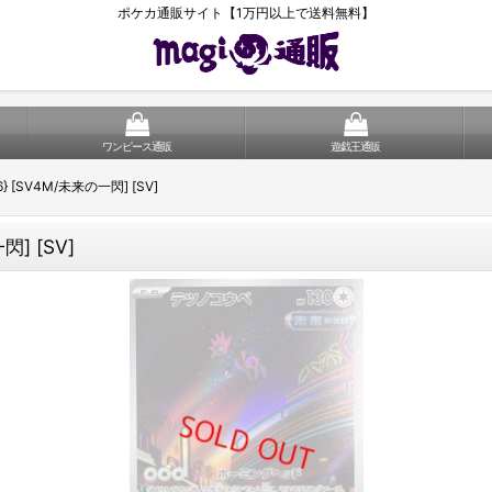
ポケカ通販サイト【1万円以上で送料無料】
ワンピース通販
遊戯王通販
6} [SV4M/未来の一閃] [SV]
閃] [SV]