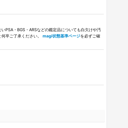
PSA・BGS・ARSなどの鑑定品についても白欠けや汚
と何卒ご了承ください。
magi状態基準ページ
を必ずご確