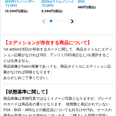
[SV2P/スノーハザー
[SV5a/クリムゾンヘイ
[SV]
ド] [SV]
ズ] [SV]
480
円
(税込)
1
10,500
円
(税込)
6,580
円
(税込)
【エディションが存在する商品について】
1st edtion(1ED)が存在するカードに関して、商品タイトルにエディ
ション記載がなければ1ED、アンリミ(1ED表記なし)を選択するこ
とは出来ません。
商品画像が1edの画像であっても、商品タイトルにエディション記
載がなければ同様となります。
あらかじめご了承ください。
【状態基準に関して】
商品画像は実物写真ではなくイメージ写真となりますが、グレード
やカードは商品名の通りとなります。 状態難と表記されていない
PSA・BGS・ARSなどの鑑定品についても白欠けや汚れ、ケースの
傷等が見受けられる場合がございます。 ご購入した段階で同意し