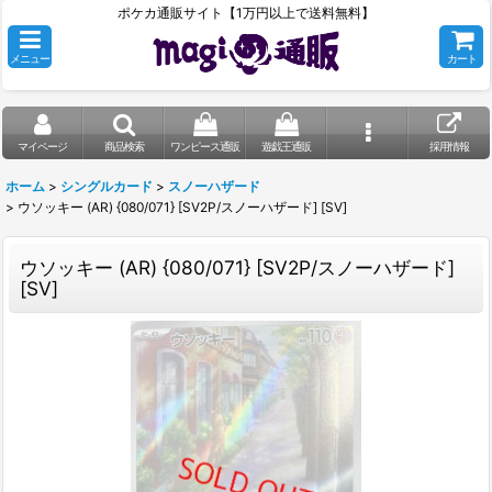
ポケカ通販サイト【1万円以上で送料無料】
メニュー
カート
マイページ
商品検索
ワンピース通販
遊戯王通販
採用情報
ホーム
>
シングルカード
>
スノーハザード
>
ウソッキー (AR) {080/071} [SV2P/スノーハザード] [SV]
ウソッキー (AR) {080/071} [SV2P/スノーハザード]
[SV]