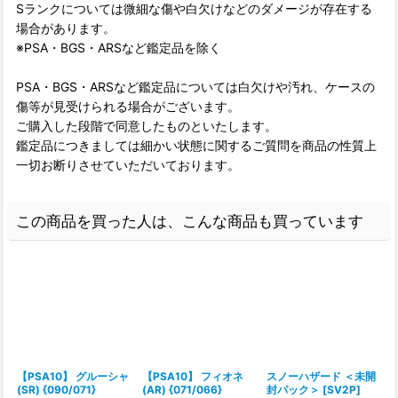
Sランクについては微細な傷や白欠けなどのダメージが存在する
場合があります。
※PSA・BGS・ARSなど鑑定品を除く
PSA・BGS・ARSなど鑑定品については白欠けや汚れ、ケースの
傷等が見受けられる場合がございます。
ご購入した段階で同意したものといたします。
鑑定品につきましては細かい状態に関するご質問を商品の性質上
一切お断りさせていただいております。
この商品を買った人は、こんな商品も買っています
【PSA10】 グルーシャ
【PSA10】 フィオネ
スノーハザード ＜未開
(SR) {090/071}
(AR) {071/066}
封パック＞ [SV2P]
{