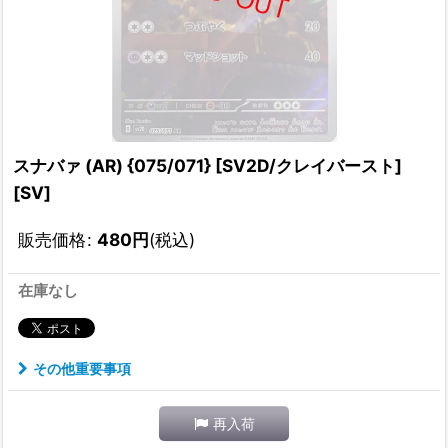
スナバァ (AR) {075/071} [SV2D/クレイバースト]
[SV]
販売価格
:
480
円
(税込)
在庫なし
その他重要事項
再入荷