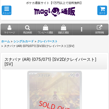
ポケカ通販サイト【1万円以上で送料無料】
メニュー
カート
マイページ
商品検索
ワンピース通販
遊戯王通販
採用情報
ホーム
>
シングルカード
>
クレイバースト
>
スナバァ (AR) {075/071} [SV2D/クレイバースト] [SV]
スナバァ (AR) {075/071} [SV2D/クレイバースト]
[SV]