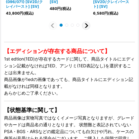
{096/071} [SV2D/ク
[SV]
[SV2D/クレイバース
{
レイバースト] [SV]
ト] [SV]
480
円
(税込)
43,800
円
(税込)
6,580
円
(税込)
【エディションが存在する商品について】
1st edtion(1ED)が存在するカードに関して、商品タイトルにエディ
ション記載がなければ1ED、アンリミ(1ED表記なし)を選択するこ
とは出来ません。
商品画像が1edの画像であっても、商品タイトルにエディション記
載がなければ同様となります。
あらかじめご了承ください。
【状態基準に関して】
商品画像は実物写真ではなくイメージ写真となりますが、グレード
やカードは商品名の通りとなります。 状態難と表記されていない
PSA・BGS・ARSなどの鑑定品についても白欠けや汚れ、ケースの
傷等が見受けられる場合がございます。 ご購入した段階で同意し