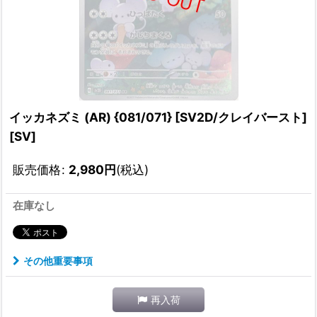
イッカネズミ (AR) {081/071} [SV2D/クレイバースト]
[SV]
販売価格
:
2,980
円
(税込)
在庫なし
その他重要事項
再入荷