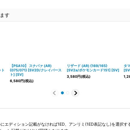
ます
【PSA10】 スナバァ (AR)
リザード (AR) {169/165}
タマ
ット
{075/071} [SV2D/クレイバース
[SV2a/ポケモンカード151] [SV]
[S
ト] [SV]
3,580
円
(税込)
1,2
6,580
円
(税込)
タイトルにエディション記載がなければ1ED、アンリミ(1ED表記なし)を選