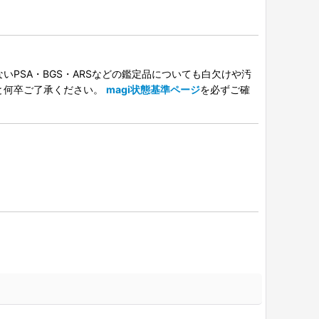
PSA・BGS・ARSなどの鑑定品についても白欠けや汚
と何卒ご了承ください。
magi状態基準ページ
を必ずご確