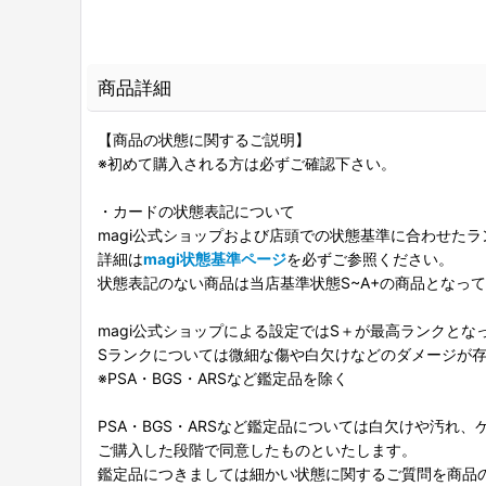
商品詳細
【商品の状態に関するご説明】
※初めて購入される方は必ずご確認下さい。
・カードの状態表記について
magi公式ショップおよび店頭での状態基準に合わせた
詳細は
magi状態基準ページ
を必ずご参照ください。
状態表記のない商品は当店基準状態S~A+の商品となっ
magi公式ショップによる設定ではS＋が最高ランクとな
Sランクについては微細な傷や白欠けなどのダメージが
※PSA・BGS・ARSなど鑑定品を除く
PSA・BGS・ARSなど鑑定品については白欠けや汚れ
ご購入した段階で同意したものといたします。
鑑定品につきましては細かい状態に関するご質問を商品