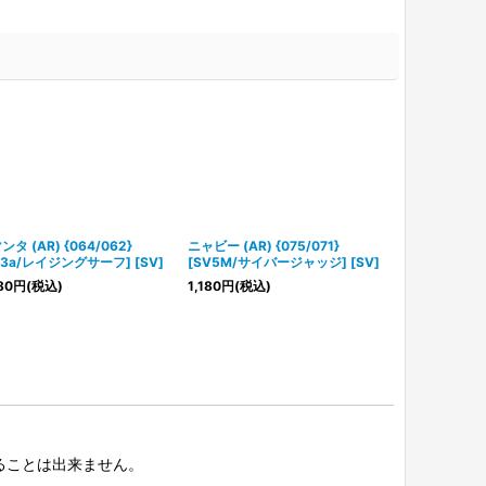
ンタ (AR) {064/062}
ニャビー (AR) {075/071}
【状態ランクA
V3a/レイジングサーフ] [SV]
[SV5M/サイバージャッジ] [SV]
(SAR) {096/
レットビート] 
80
円
(税込)
1,180
円
(税込)
7,580
円
(税込
択することは出来ません。