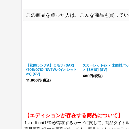
この商品を買った人は、こんな商品も買ってい
【状態ランクA】ミモザ (SAR)
スカーレットex ＜未開封パ
{105/078} [SV1V/バイオレット
＞ [SV1S] [SV]
ex] [SV]
480
円
(税込)
11,800
円
(税込)
【エディションが存在する商品について】
1st edtion(1ED)が存在するカードに関して、商品
商品画像が1edの画像であっても、商品タイトルにエデ