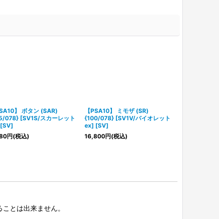
SA10】 ボタン (SAR)
【PSA10】 ミモザ (SR)
【PSA10】 コ
05/078} [SV1S/スカーレット
{100/078} [SV1V/バイオレット
{103/078}
 [SV]
ex] [SV]
ex] [SV]
80
円
(税込)
16,800
円
(税込)
14,800
円
(税
択することは出来ません。