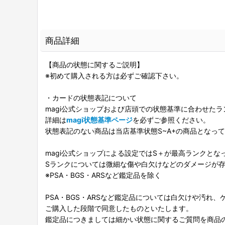
商品詳細
【商品の状態に関するご説明】
※初めて購入される方は必ずご確認下さい。
・カードの状態表記について
magi公式ショップおよび店頭での状態基準に合わせた
詳細は
magi状態基準ページ
を必ずご参照ください。
状態表記のない商品は当店基準状態S~A+の商品となっ
magi公式ショップによる設定ではS＋が最高ランクとな
Sランクについては微細な傷や白欠けなどのダメージが
※PSA・BGS・ARSなど鑑定品を除く
PSA・BGS・ARSなど鑑定品については白欠けや汚れ
ご購入した段階で同意したものといたします。
鑑定品につきましては細かい状態に関するご質問を商品