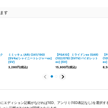
ます
ック
ミミッキュ (AR) {341/190}
【PSA10】 ミライドンex (SAR)
【P
[SV4a/シャイニートレジャーex]
{102/078} [SV1V/バイオレット
{1
[SV]
ex] [SV]
ex]
3,280
円
(税込)
15,800
円
(税込)
8,5
タイトルにエディション記載がなければ1ED、アンリミ(1ED表記なし)を選
ィション記載がなければ同様となります。