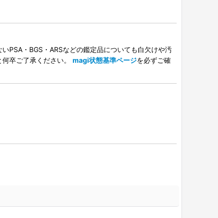
PSA・BGS・ARSなどの鑑定品についても白欠けや汚
と何卒ご了承ください。
magi状態基準ページ
を必ずご確