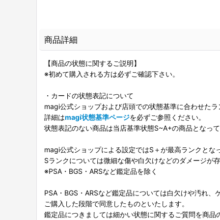
商品詳細
【商品の状態に関するご説明】
※初めて購入される方は必ずご確認下さい。
・カードの状態表記について
magi公式ショップおよび店頭での状態基準に合わせた
詳細は
magi状態基準ページ
を必ずご参照ください。
状態表記のない商品は当店基準状態S~A+の商品となっ
magi公式ショップによる設定ではS＋が最高ランクとな
Sランクについては微細な傷や白欠けなどのダメージが
※PSA・BGS・ARSなど鑑定品を除く
PSA・BGS・ARSなど鑑定品については白欠けや汚れ
ご購入した段階で同意したものといたします。
鑑定品につきましては細かい状態に関するご質問を商品