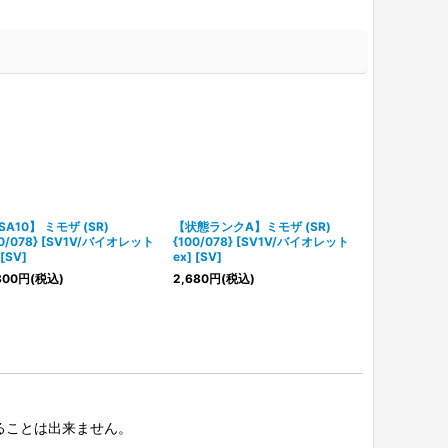
SA10】 ミモザ (SR)
【状態ランクA】ミモザ (SR)
【PSA10】 ミ
00/078} [SV1V/バイオレット
{100/078} [SV1V/バイオレット
{102/078}
 [SV]
ex] [SV]
ex] [SV]
800
円
(税込)
2,680
円
(税込)
14,300
円
(税
択することは出来ません。