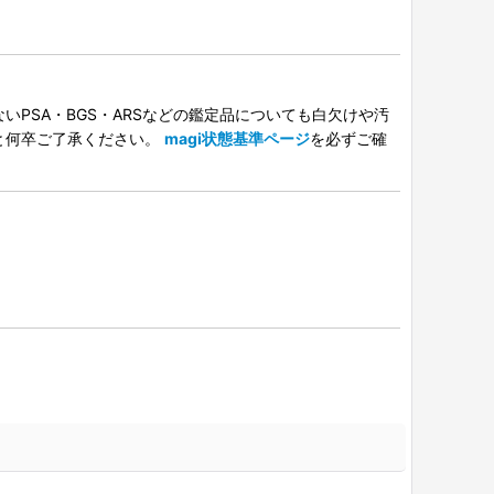
PSA・BGS・ARSなどの鑑定品についても白欠けや汚
と何卒ご了承ください。
magi状態基準ページ
を必ずご確