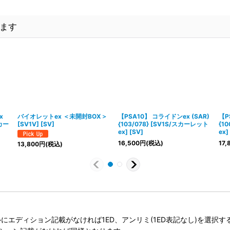
ます
x
バイオレットex ＜未開封BOX＞
【PSA10】 コライドンex (SAR)
【P
スカー
[SV1V] [SV]
{103/078} [SV1S/スカーレット
{1
ex] [SV]
ex]
16,500
円
(税込)
17,
13,800
円
(税込)
タイトルにエディション記載がなければ1ED、アンリミ(1ED表記なし)を選