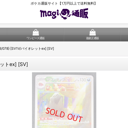
ポケカ通販サイト【1万円以上で送料無料】
ワンピース通販
遊戯王通販
/078} [SV1V/バイオレットex] [SV]
ットex] [SV]