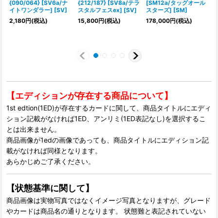
{090/064} [SV6a/ナ
{212/187} [SV8a/テラ
[SM12a/タッグオール
イトワンダラー] [SV]
スタルフェスex] [SV]
スターズ] [SM]
{
2,180
円
(税込)
15,800
円
(税込)
178,000
円
(税込)
1
【エディションが存在する商品について】
1st edtion(1ED)が存在するカードに関して、商品タイトルにエディ
ション記載がなければ1ED、アンリミ(1ED表記なし)を選択するこ
とは出来ません。
商品画像が1edの画像であっても、商品タイトルにエディション記
載がなければ同様となります。
あらかじめご了承ください。
【状態基準に関して】
商品画像は実物写真ではなくイメージ写真となりますが、グレード
やカードは商品名の通りとなります。 状態難と表記されていない