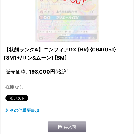
【状態ランクA】ニンフィアGX (HR) {064/051}
[SM1+/サン&ムーン] [SM]
販売価格
:
198,000
円
(税込)
在庫なし
その他重要事項
再入荷