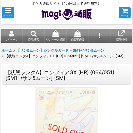
ポケカ通販サイト【1万円以上で送料無料】
メニュー
カート
マイページ
商品検索
ワンピース通販
遊戯王通販
採用情報
ホーム
>
【サン&ムーン】シングルカード
>
SM1+/サン&ムーン
>
【状態ランクA】ニンフィアGX (HR) {064/051} [SM1+/サン&ムーン] [SM]
【状態ランクA】ニンフィアGX (HR) {064/051}
[SM1+/サン&ムーン] [SM]