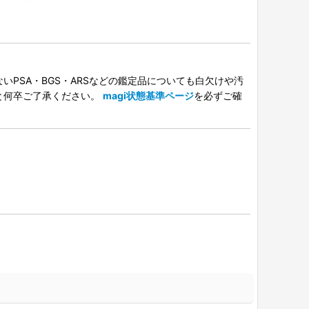
PSA・BGS・ARSなどの鑑定品についても白欠けや汚
と何卒ご了承ください。
magi状態基準ページ
を必ずご確