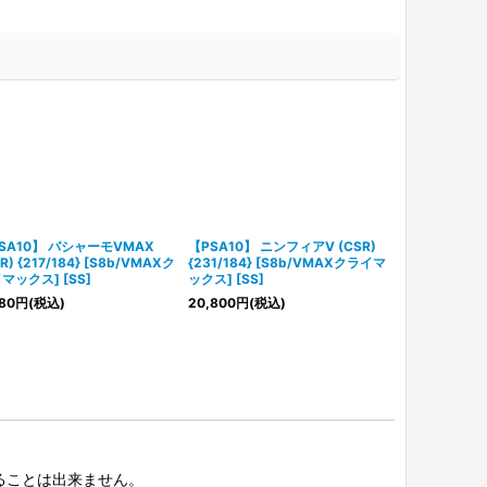
SA10】 バシャーモVMAX
【PSA10】 ニンフィアV (CSR)
【PSA10】 ザ
R) {217/184} [S8b/VMAXク
{231/184} [S8b/VMAXクライマ
{251/184}
マックス] [SS]
ックス] [SS]
ックス] [SS]
80
円
(税込)
20,800
円
(税込)
7,980
円
(税込
択することは出来ません。