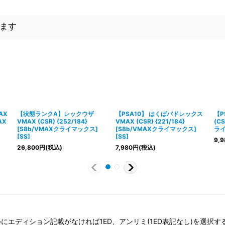
ます
AX
【状態ランクA】レックウザ
【PSA10】 はくばバドレックス
【P
AX
VMAX (CSR) {252/184}
VMAX (CSR) {221/184}
(CS
[S8b/VMAXクライマックス]
[S8b/VMAXクライマックス]
ライ
[SS]
[SS]
9,9
26,800
円
(税込)
7,980
円
(税込)
タイトルにエディション記載がなければ1ED、アンリミ(1ED表記なし)を選