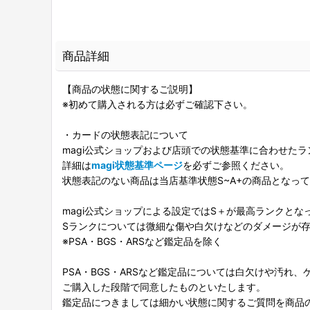
商品詳細
【商品の状態に関するご説明】
※初めて購入される方は必ずご確認下さい。
・カードの状態表記について
magi公式ショップおよび店頭での状態基準に合わせた
詳細は
magi状態基準ページ
を必ずご参照ください。
状態表記のない商品は当店基準状態S~A+の商品となっ
magi公式ショップによる設定ではS＋が最高ランクとな
Sランクについては微細な傷や白欠けなどのダメージが
※PSA・BGS・ARSなど鑑定品を除く
PSA・BGS・ARSなど鑑定品については白欠けや汚れ
ご購入した段階で同意したものといたします。
鑑定品につきましては細かい状態に関するご質問を商品