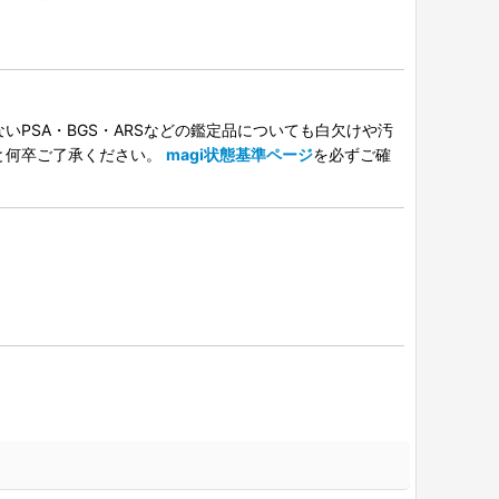
PSA・BGS・ARSなどの鑑定品についても白欠けや汚
と何卒ご了承ください。
magi状態基準ページ
を必ずご確