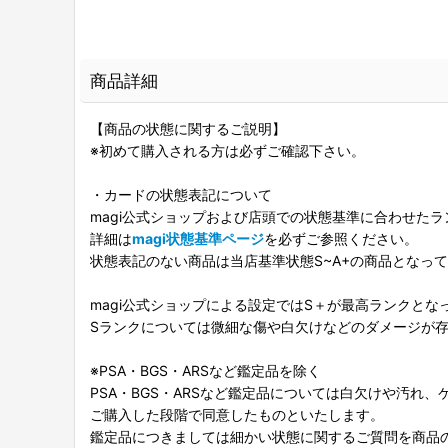
商品詳細
【商品の状態に関するご説明】
※初めて購入される方は必ずご確認下さい。
・カードの状態表記について
magi公式ショップおよび店頭での状態基準に合わせた
詳細は
magi状態基準ページ
を必ずご参照ください。
状態表記のない商品は当店基準状態S~A+の商品となっ
magi公式ショップによる設定ではS＋が最高ランクとな
Sランクについては微細な傷や白欠けなどのダメージが
※PSA・BGS・ARSなど鑑定品を除く
PSA・BGS・ARSなど鑑定品については白欠けや汚れ
ご購入した段階で同意したものといたします。
鑑定品につきましては細かい状態に関するご質問を商品