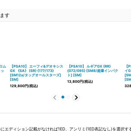
ます
クロム
【PSA10】 エーフィ&デオキシス
【PSA10】 ルギアGX (RR)
【P
タッ
GX 《SA》 (SR) {177/173}
{072/095} [SM8/超爆インパク
イGX
[SM12a/タッグオールスターズ]
ト] [SM]
[S
[SM]
[SM
13,800
円
(税込)
129,800
円
(税込)
328
タイトルにエディション記載がなければ1ED、アンリミ(1ED表記なし)を選