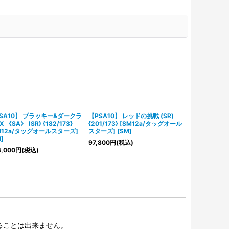
SA10】 ブラッキー&ダークラ
【PSA10】 レッドの挑戦 (SR)
【PSA10】 カ
 《SA》 (SR) {182/173}
{201/173} [SM12a/タッグオール
{080/070}
M12a/タッグオールスターズ]
スターズ] [SM]
ト] [SS]
]
97,800
円
(税込)
22,500
円
(税
,000
円
(税込)
択することは出来ません。