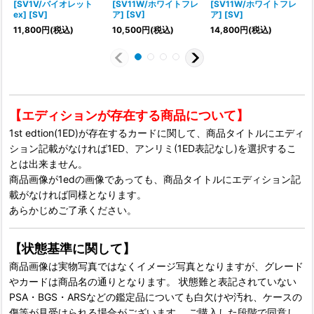
[SV1V/バイオレット
[SV11W/ホワイトフレ
[SV11W/ホワイトフレ
ex] [SV]
ア] [SV]
ア] [SV]
11,800
円
(税込)
10,500
円
(税込)
14,800
円
(税込)
【エディションが存在する商品について】
1st edtion(1ED)が存在するカードに関して、商品タイトルにエディ
ション記載がなければ1ED、アンリミ(1ED表記なし)を選択するこ
とは出来ません。
商品画像が1edの画像であっても、商品タイトルにエディション記
載がなければ同様となります。
あらかじめご了承ください。
【状態基準に関して】
商品画像は実物写真ではなくイメージ写真となりますが、グレード
やカードは商品名の通りとなります。 状態難と表記されていない
PSA・BGS・ARSなどの鑑定品についても白欠けや汚れ、ケースの
傷等が見受けられる場合がございます。 ご購入した段階で同意し