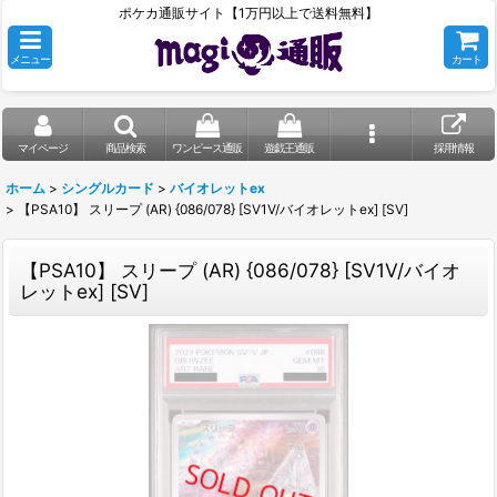
ポケカ通販サイト【1万円以上で送料無料】
メニュー
カート
マイページ
商品検索
ワンピース通販
遊戯王通販
採用情報
ホーム
>
シングルカード
>
バイオレットex
>
【PSA10】 スリープ (AR) {086/078} [SV1V/バイオレットex] [SV]
【PSA10】 スリープ (AR) {086/078} [SV1V/バイオ
レットex] [SV]