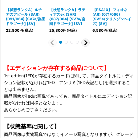
【状態ランクA】ルチ
【状態ランクA】ラテ
【PSA10】 フィオネ
アのアピール (SAR)
ィアスex (SAR)
(AR) {071/066}
{091/064} [SV7a/楽園
{087/064} [SV7a/楽
[SV5a/クリムゾンヘイ
ドラゴーナ] [SV]
園ドラゴーナ] [SV]
ズ] [SV]
22,800
円
(税込)
25,800
円
(税込)
6,580
円
(税込)
4
【エディションが存在する商品について】
1st edtion(1ED)が存在するカードに関して、商品タイトルにエディ
ション記載がなければ1ED、アンリミ(1ED表記なし)を選択するこ
とは出来ません。
商品画像が1edの画像であっても、商品タイトルにエディション記
載がなければ同様となります。
あらかじめご了承ください。
【状態基準に関して】
商品画像は実物写真ではなくイメージ写真となりますが、グレード