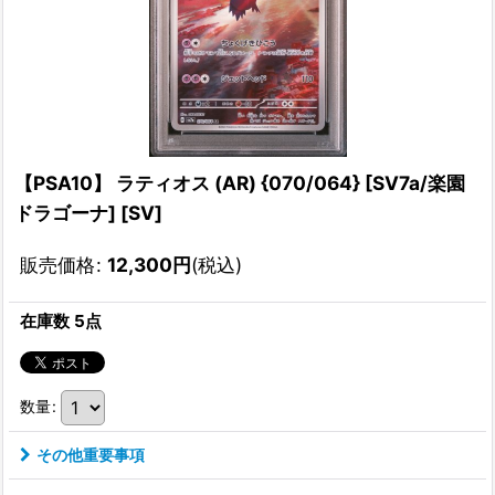
【PSA10】 ラティオス (AR) {070/064} [SV7a/楽園
ドラゴーナ] [SV]
販売価格
:
12,300
円
(税込)
在庫数 5点
数量
:
その他重要事項