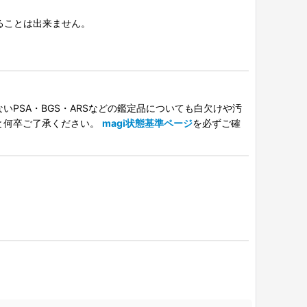
択することは出来ません。
PSA・BGS・ARSなどの鑑定品についても白欠けや汚
と何卒ご了承ください。
magi状態基準ページ
を必ずご確