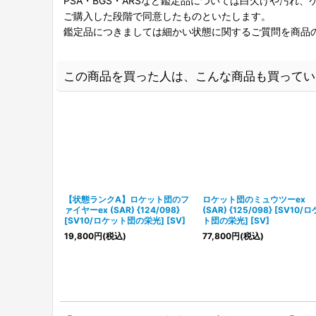
PSA・BGS・ARSなど鑑定品については白欠けや汚れ
ご購入した段階で同意したものといたします。
鑑定品につきましては細かい状態に関するご質問を商品
この商品を買った人は、こんな商品も買ってい
【状態ランクA】ロケット団のフ
ロケット団のミュウツーex
ァイヤーex (SAR) {124/098}
(SAR) {125/098} [SV10/
[SV10/ロケット団の栄光] [SV]
ト団の栄光] [SV]
19,800
円
(税込)
77,800
円
(税込)