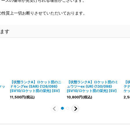
、ケースの傷等が見受けられる場合がございます。
の性質上一切お断りさせていただいております。
ます
【状態ランクA】ロケット団のニ
【状態ランクA】ロケット団のミ
【
ロケッ
ドキングex (SAR) {126/098}
ュウツーex (UR) {130/098}
テナ 
[SV10/ロケット団の栄光] [SV]
[SV10/ロケット団の栄光] [SV]
ケッ
11,500
円
(税込)
10,800
円
(税込)
2,5