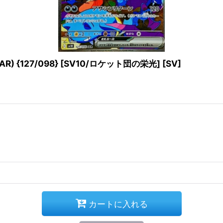
{127/098} [SV10/ロケット団の栄光] [SV]
カートに入れる