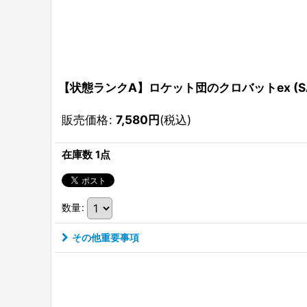
【状態ランクA】ロケット団のクロバットex (SAR) 
販売価格
:
7,580
円
(税込)
在庫数 1点
数量
:
その他重要事項