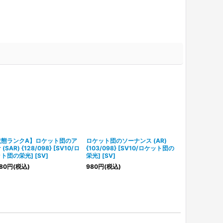
状態ランクA】ロケット団のア
ロケット団のソーナンス (AR)
【状態ランク
(SAR) {128/098} [SV10/ロ
{103/098} [SV10/ロケット団の
ュウツーex (SR
ト団の栄光] [SV]
栄光] [SV]
[SV10/ロケッ
80
円
(税込)
980
円
(税込)
3,680
円
(税込