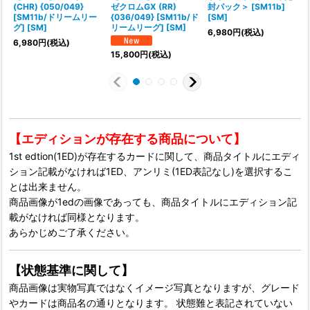
(CHR) {050/049}
ゼクロムGX (RR)
封パック＞ [SM11b]
[SM11b/ドリームリー
{036/049} [SM11b/ド
[SM]
グ] [SM]
リームリーグ] [SM]
6,980
円
(税込)
6,980
円
(税込)
1
15,800
円
(税込)
【エディションが存在する商品について】
1st edtion(1ED)が存在するカードに関して、商品タイトルにエディ
ション記載がなければ1ED、アンリミ(1ED表記なし)を選択するこ
とは出来ません。
商品画像が1edの画像であっても、商品タイトルにエディション記
載がなければ同様となります。
あらかじめご了承ください。
【状態基準に関して】
商品画像は実物写真ではなくイメージ写真となりますが、グレード
やカードは商品名の通りとなります。 状態難と表記されていない