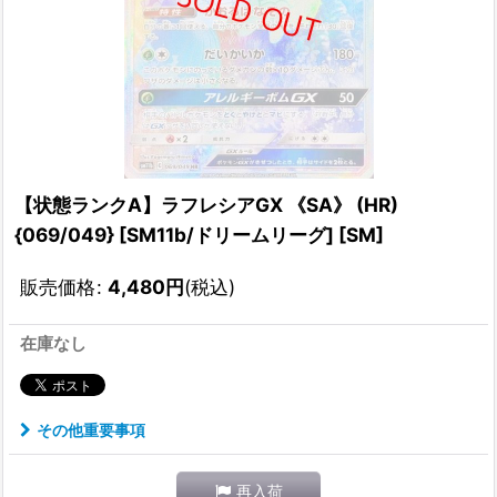
【状態ランクA】ラフレシアGX 《SA》 (HR)
{069/049} [SM11b/ドリームリーグ] [SM]
販売価格
:
4,480
円
(税込)
在庫なし
その他重要事項
再入荷