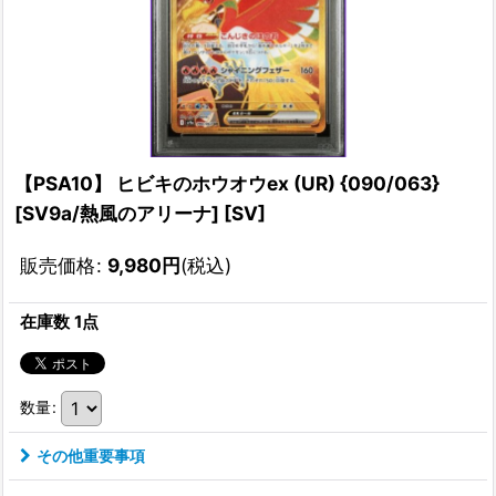
【PSA10】 ヒビキのホウオウex (UR) {090/063}
[SV9a/熱風のアリーナ] [SV]
販売価格
:
9,980
円
(税込)
在庫数 1点
数量
:
その他重要事項