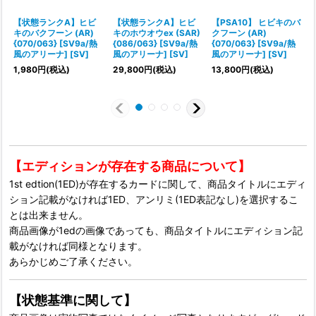
【状態ランクA】ヒビ
【状態ランクA】ヒビ
【PSA10】 ヒビキのバ
キのバクフーン (AR)
キのホウオウex (SAR)
クフーン (AR)
{070/063} [SV9a/熱
{086/063} [SV9a/熱
{070/063} [SV9a/熱
{
風のアリーナ] [SV]
風のアリーナ] [SV]
風のアリーナ] [SV]
1,980
円
(税込)
29,800
円
(税込)
13,800
円
(税込)
1
【エディションが存在する商品について】
1st edtion(1ED)が存在するカードに関して、商品タイトルにエディ
ション記載がなければ1ED、アンリミ(1ED表記なし)を選択するこ
とは出来ません。
商品画像が1edの画像であっても、商品タイトルにエディション記
載がなければ同様となります。
あらかじめご了承ください。
【状態基準に関して】