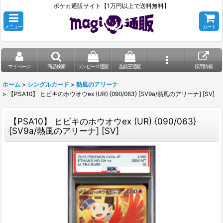
ポケカ通販サイト【1万円以上で送料無料】
メニュー
カート
マイページ
商品検索
ワンピース通販
遊戯王通販
採用情報
ホーム
>
シングルカード
>
熱風のアリーナ
>
【PSA10】 ヒビキのホウオウex (UR) {090/063} [SV9a/熱風のアリーナ] [SV]
【PSA10】 ヒビキのホウオウex (UR) {090/063}
[SV9a/熱風のアリーナ] [SV]