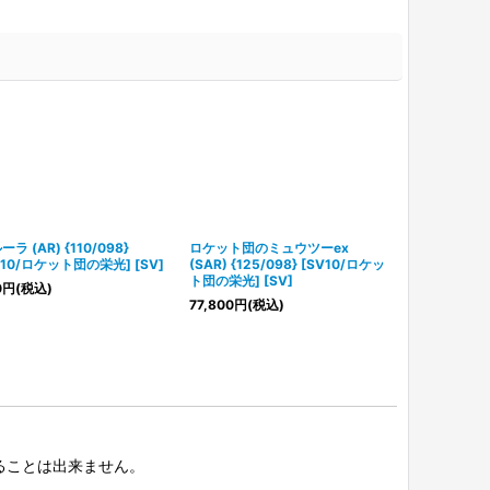
ラ (AR) {110/098}
ロケット団のミュウツーex
【PSA10】 バ
V10/ロケット団の栄光] [SV]
(SAR) {125/098} [SV10/ロケッ
{101/098}
ト団の栄光] [SV]
栄光] [SV]
0
円
(税込)
77,800
円
(税込)
6,580
円
(税込
択することは出来ません。