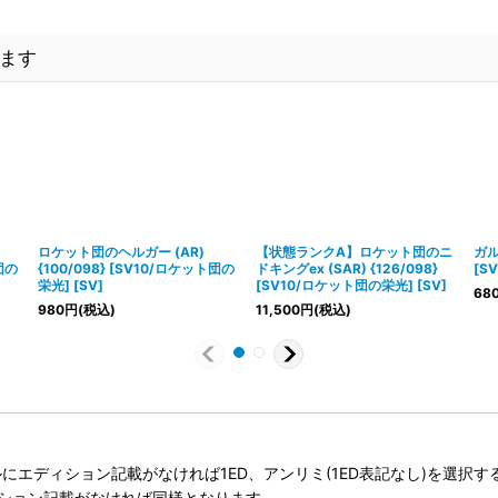
ます
ロケット団のヘルガー (AR)
【状態ランクA】ロケット団のニ
ガルー
団の
{100/098} [SV10/ロケット団の
ドキングex (SAR) {126/098}
[S
栄光] [SV]
[SV10/ロケット団の栄光] [SV]
68
980
円
(税込)
11,500
円
(税込)
タイトルにエディション記載がなければ1ED、アンリミ(1ED表記なし)を選
ィション記載がなければ同様となります。