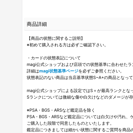
商品詳細
【商品の状態に関するご説明】
※初めて購入される方は必ずご確認下さい。
・カードの状態表記について
magi公式ショップおよび店頭での状態基準に合わせた
詳細は
magi状態基準ページ
を必ずご参照ください。
状態表記のない商品は当店基準状態S~A+の商品となっ
magi公式ショップによる設定ではS＋が最高ランクとな
Sランクについては微細な傷や白欠けなどのダメージが
※PSA・BGS・ARSなど鑑定品を除く
PSA・BGS・ARSなど鑑定品については白欠けや汚れ
ご購入した段階で同意したものといたします。
鑑定品につきましては細かい状態に関するご質問を商品