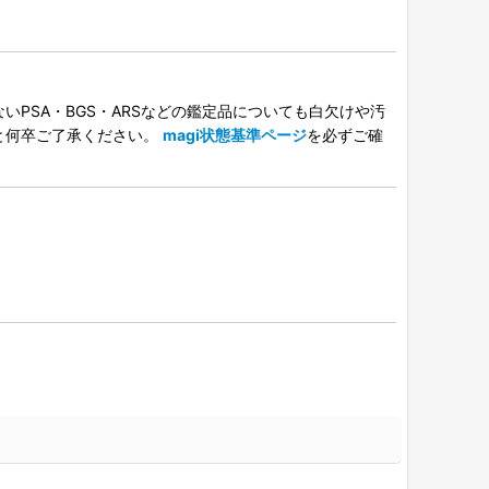
PSA・BGS・ARSなどの鑑定品についても白欠けや汚
と何卒ご了承ください。
magi状態基準ページ
を必ずご確