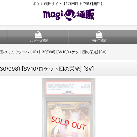
ポケカ通販サイト【1万円以上で送料無料】
ワンピース通販
遊戯王通販
のミュウツーex (UR) {130/098} [SV10/ロケット団の栄光] [SV]
0/098} [SV10/ロケット団の栄光] [SV]