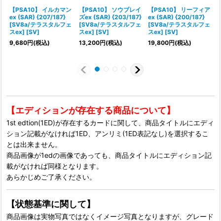
【PSA10】 イルカマン
【PSA10】 ソウブレイ
【PSA10】 リーフィア
ex (SAR) {207/187}
ズex (SAR) {203/187}
ex (SAR) {200/187}
[SV8a/テラスタルフェ
[SV8a/テラスタルフェ
[SV8a/テラスタルフェ
スex] [SV]
スex] [SV]
スex] [SV]
9,680
円
(税込)
13,200
円
(税込)
19,800
円
(税込)
1
【エディションが存在する商品について】
1st edtion(1ED)が存在するカードに関して、商品タイトルにエディ
ション記載がなければ1ED、アンリミ(1ED表記なし)を選択するこ
とは出来ません。
商品画像が1edの画像であっても、商品タイトルにエディション記
載がなければ同様となります。
あらかじめご了承ください。
【状態基準に関して】
商品画像は実物写真ではなくイメージ写真となりますが、グレード