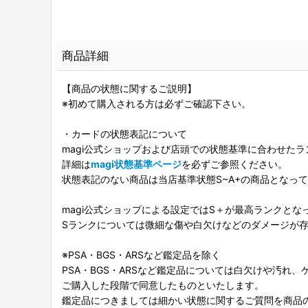
商品詳細
【商品の状態に関するご説明】
※初めて購入される方は必ずご確認下さい。
・カードの状態表記について
magi公式ショップおよび店頭での状態基準に合わせた
詳細は
magi状態基準ページ
を必ずご参照ください。
状態表記のない商品は当店基準状態S~A+の商品となっ
magi公式ショップによる設定ではS＋が最高ランクとな
Sランクについては微細な傷や白欠けなどのダメージが
※PSA・BGS・ARSなど鑑定品を除く
PSA・BGS・ARSなど鑑定品については白欠けや汚れ
ご購入した段階で同意したものといたします。
鑑定品につきましては細かい状態に関するご質問を商品