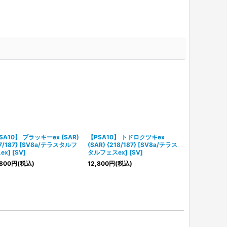
SA10】 ブラッキーex (SAR)
【PSA10】 トドロクツキex
【PSA10】 サ
17/187} [SV8a/テラスタルフ
(SAR) {218/187} [SV8a/テラス
{209/187}
x] [SV]
タルフェスex] [SV]
ェスex] [SV]
800
円
(税込)
12,800
円
(税込)
16,800
円
(税