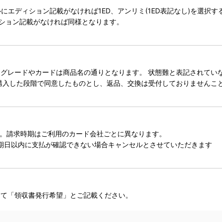
タイトルにエディション記載がなければ1ED、アンリミ(1ED表記なし)を選
ィション記載がなければ同様となります。
レードやカードは商品名の通りとなります。 状態難と表記されていない
購入した段階で同意したものとし、返品、交換は受付しておりませんこ
。請求時期はご利用のカード会社ごとに異なります。
期日以内に支払が確認できない場合キャンセルとさせていただきます
にて「領収書発行希望」とご記載ください。