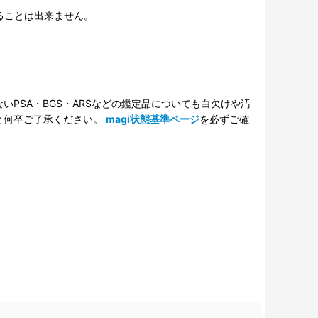
択することは出来ません。
PSA・BGS・ARSなどの鑑定品についても白欠けや汚
と何卒ご了承ください。
magi状態基準ページ
を必ずご確