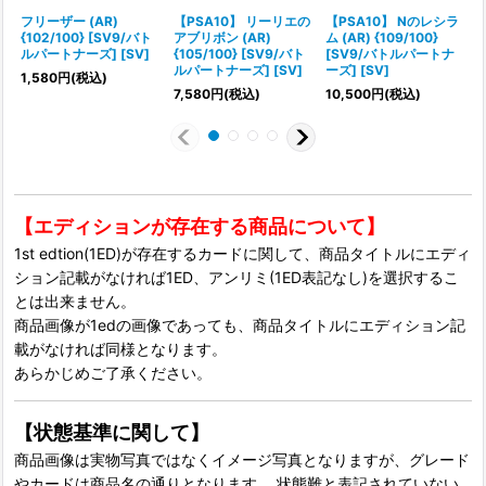
フリーザー (AR)
【PSA10】 リーリエの
【PSA10】 Nのレシラ
{102/100} [SV9/バト
アブリボン (AR)
ム (AR) {109/100}
ルパートナーズ] [SV]
{105/100} [SV9/バト
[SV9/バトルパートナ
{
ルパートナーズ] [SV]
ーズ] [SV]
1,580
円
(税込)
7,580
円
(税込)
10,500
円
(税込)
【エディションが存在する商品について】
1st edtion(1ED)が存在するカードに関して、商品タイトルにエディ
ション記載がなければ1ED、アンリミ(1ED表記なし)を選択するこ
とは出来ません。
商品画像が1edの画像であっても、商品タイトルにエディション記
載がなければ同様となります。
あらかじめご了承ください。
【状態基準に関して】
商品画像は実物写真ではなくイメージ写真となりますが、グレード
やカードは商品名の通りとなります。 状態難と表記されていない