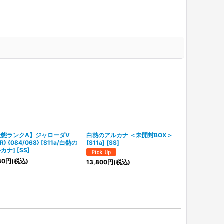
状態ランクA】ジャローダV
白熱のアルカナ ＜未開封BOX＞
【PSA10】 テ
R) {084/068} [S11a/白熱の
[S11a] [SS]
{069/068}
カナ] [SS]
ナ] [SS]
80
円
(税込)
9,980
円
(税込
13,800
円
(税込)