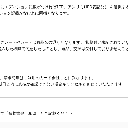
タイトルにエディション記載がなければ1ED、アンリミ(1ED表記なし)を選
ィション記載がなければ同様となります。
レードやカードは商品名の通りとなります。 状態難と表記されていない
購入した段階で同意したものとし、返品、交換は受付しておりませんこ
。請求時期はご利用のカード会社ごとに異なります。
期日以内に支払が確認できない場合キャンセルとさせていただきます
にて「領収書発行希望」とご記載ください。