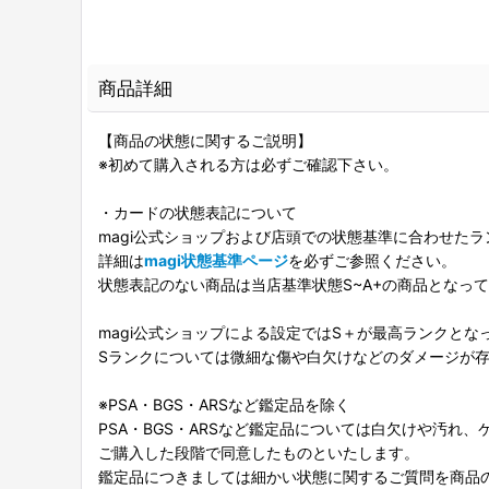
商品詳細
【商品の状態に関するご説明】
※初めて購入される方は必ずご確認下さい。
・カードの状態表記について
magi公式ショップおよび店頭での状態基準に合わせた
詳細は
magi状態基準ページ
を必ずご参照ください。
状態表記のない商品は当店基準状態S~A+の商品となっ
magi公式ショップによる設定ではS＋が最高ランクとな
Sランクについては微細な傷や白欠けなどのダメージが
※PSA・BGS・ARSなど鑑定品を除く
PSA・BGS・ARSなど鑑定品については白欠けや汚れ
ご購入した段階で同意したものといたします。
鑑定品につきましては細かい状態に関するご質問を商品