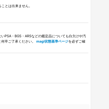
択することは出来ません。
PSA・BGS・ARSなどの鑑定品についても白欠けや汚
と何卒ご了承ください。
magi状態基準ページ
を必ずご確