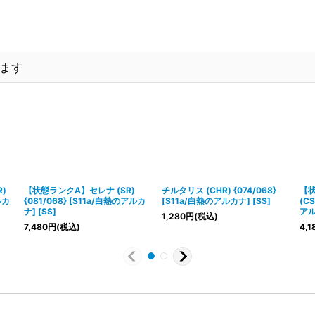
ます
)
【状態ランクA】セレナ (SR)
チルタリス (CHR) {074/068}
【
ルカ
{081/068} [S11a/白熱のアルカ
[S11a/白熱のアルカナ] [SS]
(CS
ナ] [SS]
アル
1,280
円
(税込)
7,480
円
(税込)
4,1