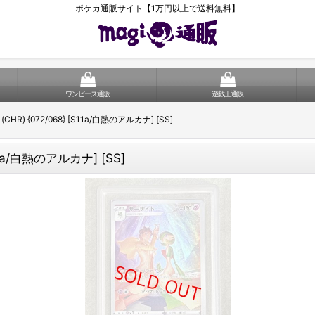
ポケカ通販サイト【1万円以上で送料無料】
ワンピース通販
遊戯王通販
HR) {072/068} [S11a/白熱のアルカナ] [SS]
11a/白熱のアルカナ] [SS]