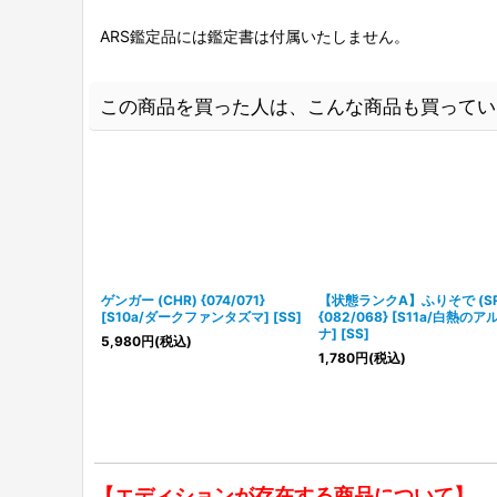
ARS鑑定品には鑑定書は付属いたしません。
この商品を買った人は、こんな商品も買ってい
ゲンガー (CHR) {074/071}
【状態ランクA】ふりそで (SR
[S10a/ダークファンタズマ] [SS]
{082/068} [S11a/白熱のア
ナ] [SS]
5,980
円
(税込)
1,780
円
(税込)
【エディションが存在する商品について】