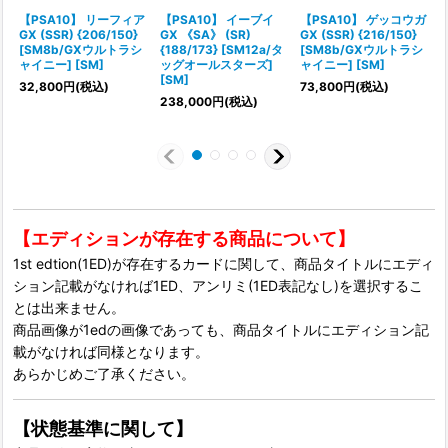
【PSA10】 リーフィア
【PSA10】 イーブイ
【PSA10】 ゲッコウガ
GX (SSR) {206/150}
GX 《SA》 (SR)
GX (SSR) {216/150}
G
[SM8b/GXウルトラシ
{188/173} [SM12a/タ
[SM8b/GXウルトラシ
ャイニー] [SM]
ッグオールスターズ]
ャイニー] [SM]
[SM]
32,800
円
(税込)
73,800
円
(税込)
238,000
円
(税込)
【エディションが存在する商品について】
1st edtion(1ED)が存在するカードに関して、商品タイトルにエディ
ション記載がなければ1ED、アンリミ(1ED表記なし)を選択するこ
とは出来ません。
商品画像が1edの画像であっても、商品タイトルにエディション記
載がなければ同様となります。
あらかじめご了承ください。
【状態基準に関して】