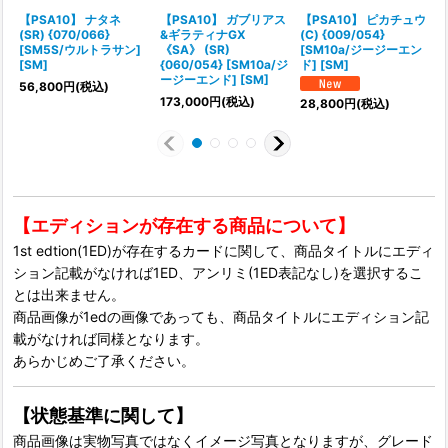
【PSA10】 ナタネ
【PSA10】 ガブリアス
【PSA10】 ピカチュウ
(SR) {070/066}
&ギラティナGX
(C) {009/054}
[SM5S/ウルトラサン]
《SA》 (SR)
[SM10a/ジージーエン
[SM]
{060/054} [SM10a/ジ
ド] [SM]
ージーエンド] [SM]
56,800
円
(税込)
173,000
円
(税込)
28,800
円
(税込)
【エディションが存在する商品について】
1st edtion(1ED)が存在するカードに関して、商品タイトルにエディ
ション記載がなければ1ED、アンリミ(1ED表記なし)を選択するこ
とは出来ません。
商品画像が1edの画像であっても、商品タイトルにエディション記
載がなければ同様となります。
あらかじめご了承ください。
【状態基準に関して】
商品画像は実物写真ではなくイメージ写真となりますが、グレード