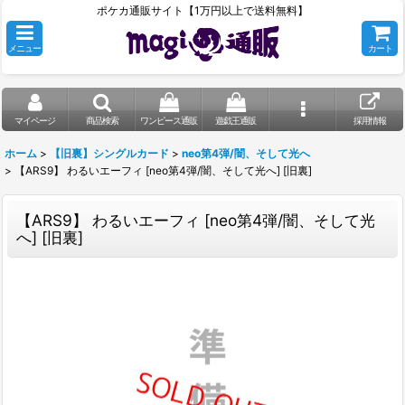
ポケカ通販サイト【1万円以上で送料無料】
メニュー
カート
マイページ
商品検索
ワンピース通販
遊戯王通販
採用情報
ホーム
>
【旧裏】シングルカード
>
neo第4弾/闇、そして光へ
>
【ARS9】 わるいエーフィ [neo第4弾/闇、そして光へ] [旧裏]
【ARS9】 わるいエーフィ [neo第4弾/闇、そして光
へ] [旧裏]