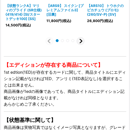
【状態ランクA】マリ
【ARS9】 スイクン [プ
【ARS10】 トウホクの
ィのプライド (SR仕様)
レミアムファイル3]
ピカチュウ (プロモ)
(
{419/414} [SI/スター
[旧裏]
{260/SV-P} [SV]
トデッキ100] [SS]
11,800
円
(税込)
26,800
円
(税込)
1
14,500
円
(税込)
【エディションが存在する商品について】
1st edtion(1ED)が存在するカードに関して、商品タイトルにエディ
ション記載がなければ1ED、アンリミ(1ED表記なし)を選択するこ
とは出来ません。
商品画像が1edの画像であっても、商品タイトルにエディション記
載がなければ同様となります。
あらかじめご了承ください。
【状態基準に関して】
商品画像は実物写真ではなくイメージ写真となりますが、グレード