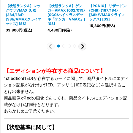
【状態ランクA】レッ
【状態ランクA】ゲン
【PSA10】 リザードン
クウザVMAX (UR)
ガーVMAX {002/019}
(CHR) {187/184}
{284/184}
[SGG/ハイクラスデッ
[S8b/VMAXクライマ
[S8b/VMAXクライマ
キ「ゲンガーVMAX」]
ックス] [SS]
ックス] [SS]
[SS]
[
15,800
円
(税込)
33,800
円
(税込)
4,480
円
(税込)
【エディションが存在する商品について】
1st edtion(1ED)が存在するカードに関して、商品タイトルにエディ
ション記載がなければ1ED、アンリミ(1ED表記なし)を選択するこ
とは出来ません。
商品画像が1edの画像であっても、商品タイトルにエディション記
載がなければ同様となります。
あらかじめご了承ください。
【状態基準に関して】