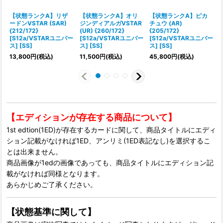
【状態ランクA】リザ
【状態ランクA】オリ
【状態ランクA】ピカ
ードンVSTAR (SAR)
ジンディアルガVSTAR
チュウ (AR)
(
{212/172}
(UR) {260/172}
{205/172}
[S12a/VSTARユニバー
[S12a/VSTARユニバー
[S12a/VSTARユニバー
ス
ス] [SS]
ス] [SS]
ス] [SS]
3
13,800
円
(税込)
11,500
円
(税込)
45,800
円
(税込)
【エディションが存在する商品について】
1st edtion(1ED)が存在するカードに関して、商品タイトルにエディ
ション記載がなければ1ED、アンリミ(1ED表記なし)を選択するこ
とは出来ません。
商品画像が1edの画像であっても、商品タイトルにエディション記
載がなければ同様となります。
あらかじめご了承ください。
【状態基準に関して】