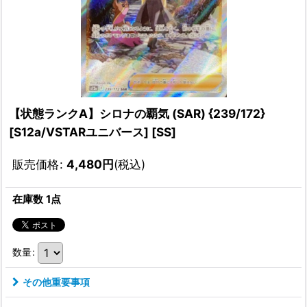
【状態ランクA】シロナの覇気 (SAR) {239/172}
[S12a/VSTARユニバース] [SS]
販売価格
:
4,480
円
(税込)
在庫数 1点
数量
:
その他重要事項