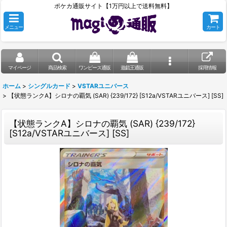
ポケカ通販サイト【1万円以上で送料無料】
メニュー
カート
マイページ
商品検索
ワンピース通販
遊戯王通販
採用情報
ホーム
>
シングルカード
>
VSTARユニバース
>
【状態ランクA】シロナの覇気 (SAR) {239/172} [S12a/VSTARユニバース] [SS]
【状態ランクA】シロナの覇気 (SAR) {239/172}
[S12a/VSTARユニバース] [SS]