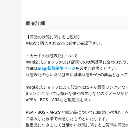
商品詳細
【商品の状態に関するご説明】
※初めて購入される方は必ずご確認下さい。
・カードの状態表記について
magi公式ショップおよび店頭での状態基準に合わせた
詳細は
magi状態基準ページ
を必ずご参照ください。
状態表記のない商品は当店基準状態S~A+の商品となっ
magi公式ショップによる設定ではS＋が最高ランクとな
Sランクについては微細な傷や白欠けなどのダメージが
※PSA・BGS・ARSなど鑑定品を除く
PSA・BGS・ARSなど鑑定品については白欠けや汚れ
ご購入した段階で同意したものといたします。
鑑定品につきましては細かい状態に関するご質問を商品