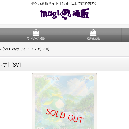
ポケカ通販サイト【1万円以上で送料無料】
ワンピース通販
遊戯王通販
86} [SV11W/ホワイトフレア] [SV]
ア] [SV]