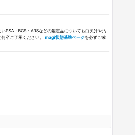
PSA・BGS・ARSなどの鑑定品についても白欠けや汚
と何卒ご了承ください。
magi状態基準ページ
を必ずご確