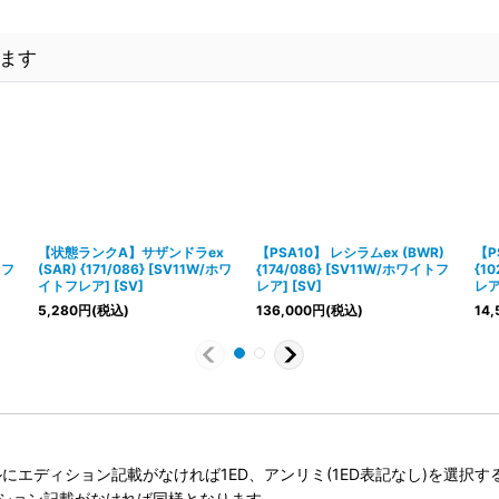
ます
【状態ランクA】サザンドラex
【PSA10】 レシラムex (BWR)
【P
トフ
(SAR) {171/086} [SV11W/ホワ
{174/086} [SV11W/ホワイトフ
{1
イトフレア] [SV]
レア] [SV]
レア]
5,280
円
(税込)
136,000
円
(税込)
14,
タイトルにエディション記載がなければ1ED、アンリミ(1ED表記なし)を選
ィション記載がなければ同様となります。