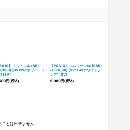
SA10】 ミジュマル (AR)
【PSA10】 エルフーンex (SAR)
ゴチミル (AR) 
02/086} [SV11W/ホワイトフ
{167/086} [SV11W/ホワイトフ
[SV11W/ホワ
 [SV]
レア] [SV]
980
円
(税込)
500
円
(税込)
6,980
円
(税込)
択することは出来ません。