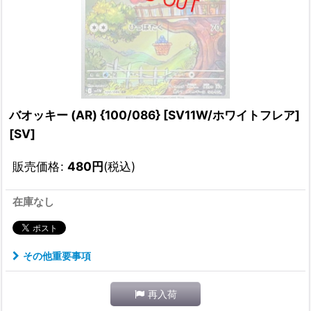
バオッキー (AR) {100/086} [SV11W/ホワイトフレア]
[SV]
販売価格
:
480
円
(税込)
在庫なし
その他重要事項
再入荷