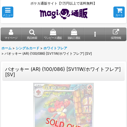
ポケカ通販サイト【1万円以上で送料無料】
メニュー
カート
マイページ
商品検索
ワンピース通販
遊戯王通販
採用情報
ホーム
>
シングルカード
>
ホワイトフレア
>
バオッキー (AR) {100/086} [SV11W/ホワイトフレア] [SV]
バオッキー (AR) {100/086} [SV11W/ホワイトフレア]
[SV]