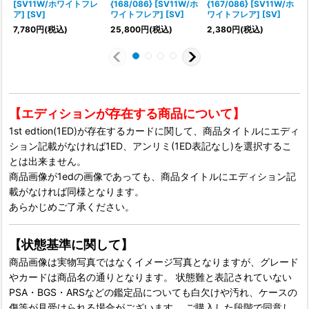
[SV11W/ホワイトフレ
{168/086} [SV11W/ホ
{167/086} [SV11W/ホ
{
ア] [SV]
ワイトフレア] [SV]
ワイトフレア] [SV]
7,780
円
(税込)
25,800
円
(税込)
2,380
円
(税込)
2
【エディションが存在する商品について】
1st edtion(1ED)が存在するカードに関して、商品タイトルにエディ
ション記載がなければ1ED、アンリミ(1ED表記なし)を選択するこ
とは出来ません。
商品画像が1edの画像であっても、商品タイトルにエディション記
載がなければ同様となります。
あらかじめご了承ください。
【状態基準に関して】
商品画像は実物写真ではなくイメージ写真となりますが、グレード
やカードは商品名の通りとなります。 状態難と表記されていない
PSA・BGS・ARSなどの鑑定品についても白欠けや汚れ、ケースの
傷等が見受けられる場合がございます。 ご購入した段階で同意し