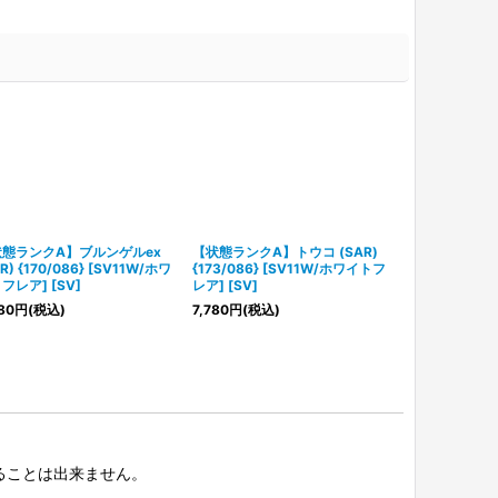
態ランクA】ブルンゲルex
【状態ランクA】トウコ (SAR)
【PSA10】 ミ
R) {170/086} [SV11W/ホワ
{173/086} [SV11W/ホワイトフ
{102/086}
フレア] [SV]
レア] [SV]
レア] [SV]
80
円
(税込)
7,780
円
(税込)
14,500
円
(税
択することは出来ません。