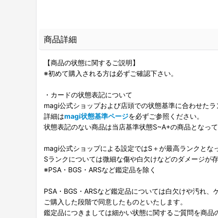
商品詳細
【商品の状態に関するご説明】
※初めて購入される方は必ずご確認下さい。
・カードの状態表記について
magi公式ショップおよび店頭での状態基準に合わせた
詳細は
magi状態基準ページ
を必ずご参照ください。
状態表記のない商品は当店基準状態S~A+の商品となっ
magi公式ショップによる設定ではS＋が最高ランクとな
Sランクについては微細な傷や白欠けなどのダメージが
※PSA・BGS・ARSなど鑑定品を除く
PSA・BGS・ARSなど鑑定品については白欠けや汚れ
ご購入した段階で同意したものといたします。
鑑定品につきましては細かい状態に関するご質問を商品