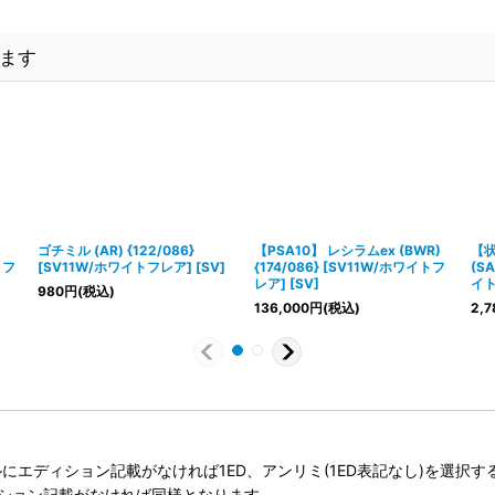
ます
ゴチミル (AR) {122/086}
【PSA10】 レシラムex (BWR)
【状
トフ
[SV11W/ホワイトフレア] [SV]
{174/086} [SV11W/ホワイトフ
(SA
レア] [SV]
イト
980
円
(税込)
136,000
円
(税込)
2,7
タイトルにエディション記載がなければ1ED、アンリミ(1ED表記なし)を選
ィション記載がなければ同様となります。