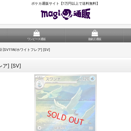
ポケカ通販サイト【1万円以上で送料無料】
ワンピース通販
遊戯王通販
86} [SV11W/ホワイトフレア] [SV]
ア] [SV]