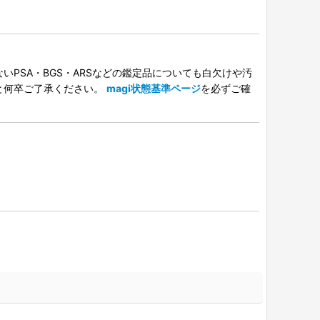
PSA・BGS・ARSなどの鑑定品についても白欠けや汚
と何卒ご了承ください。
magi状態基準ページ
を必ずご確