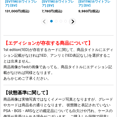
[SV11W/ホワイトフレ
[SV11W/ホワイトフレ
[SV11W/ホワイトフレ
ア] [SV]
ア] [SV]
ア] [SV]
ア
131,000
円
(税込)
7,780
円
(税込)
9,980
円
(税込)
1
【エディションが存在する商品について】
1st edtion(1ED)が存在するカードに関して、商品タイトルにエディ
ション記載がなければ1ED、アンリミ(1ED表記なし)を選択するこ
とは出来ません。
商品画像が1edの画像であっても、商品タイトルにエディション記
載がなければ同様となります。
あらかじめご了承ください。
【状態基準に関して】
商品画像は実物写真ではなくイメージ写真となりますが、グレード
やカードは商品名の通りとなります。 状態難と表記されていない
PSA・BGS・ARSなどの鑑定品についても白欠けや汚れ、ケースの
傷等が見受けられる場合がございます。 ご購入した段階で同意し