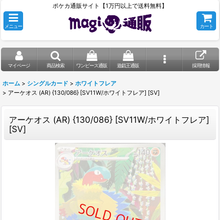
ポケカ通販サイト【1万円以上で送料無料】
メニュー
カート
マイページ
商品検索
ワンピース通販
遊戯王通販
採用情報
ホーム
>
シングルカード
>
ホワイトフレア
>
アーケオス (AR) {130/086} [SV11W/ホワイトフレア] [SV]
アーケオス (AR) {130/086} [SV11W/ホワイトフレア]
[SV]