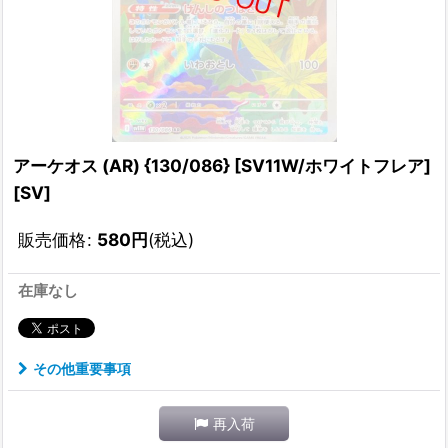
アーケオス (AR) {130/086} [SV11W/ホワイトフレア]
[SV]
販売価格
:
580
円
(税込)
在庫なし
その他重要事項
再入荷