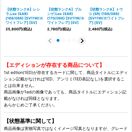
【状態ランクA】レシ
【状態ランクA】ブル
【状態ランクA】トウ
ラムex (SAR)
ンゲルex (SAR)
コ (SR) {166/086}
e
{168/086} [SV11W/ホ
{170/086} [SV11W/ホ
[SV11W/ホワイトフレ
ワイトフレア] [SV]
ワイトフレア] [SV]
ア] [SV]
ア
25,800
円
(税込)
2,780
円
(税込)
2,480
円
(税込)
【エディションが存在する商品について】
1st edtion(1ED)が存在するカードに関して、商品タイトルにエディ
ション記載がなければ1ED、アンリミ(1ED表記なし)を選択するこ
とは出来ません。
商品画像が1edの画像であっても、商品タイトルにエディション記
載がなければ同様となります。
あらかじめご了承ください。
【状態基準に関して】
商品画像は実物写真ではなくイメージ写真となりますが、グレード