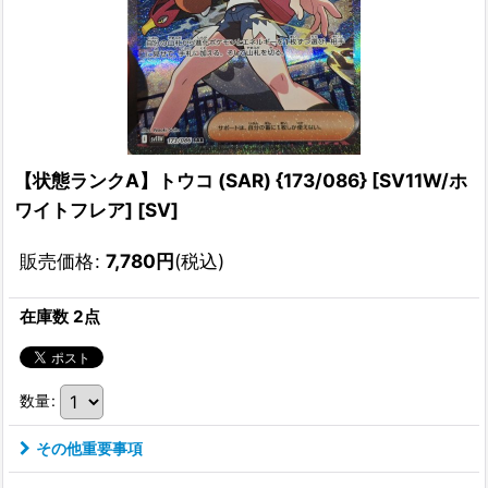
【状態ランクA】トウコ (SAR) {173/086} [SV11W/ホ
ワイトフレア] [SV]
販売価格
:
7,780
円
(税込)
在庫数 2点
数量
:
その他重要事項