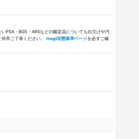
PSA・BGS・ARSなどの鑑定品についても白欠けや汚
と何卒ご了承ください。
magi状態基準ページ
を必ずご確