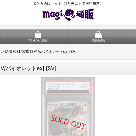
ポケカ通販サイト【1万円以上で送料無料】
ワンピース通販
遊戯王通販
AR) {081/078} [SV1V/バイオレットex] [SV]
V1V/バイオレットex] [SV]