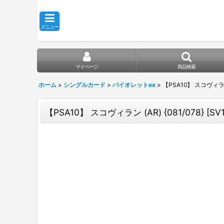
メニュー
マイページ
商品検索
ホーム
>
シングルカード
>
バイオレットex
>
【PSA10】 スコヴィラン (
【PSA10】 スコヴィラン (AR) {081/078} [S