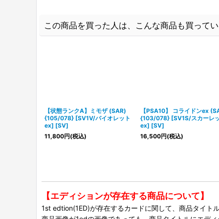
この商品を買った人は、こんな商品も買ってい
【状態ランクA】ミモザ (SAR)
【PSA10】 コライドンex (SA
{105/078} [SV1V/バイオレット
{103/078} [SV1S/スカーレ
ex] [SV]
ex] [SV]
11,800
円
(税込)
16,500
円
(税込)
【エディションが存在する商品について】
1st edtion(1ED)が存在するカードに関して、商品
商品画像が1edの画像であっても、商品タイトルにエデ