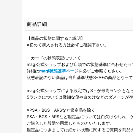
商品詳細
【商品の状態に関するご説明】
※初めて購入される方は必ずご確認下さい。
・カードの状態表記について
magi公式ショップおよび店頭での状態基準に合わせた
詳細は
magi状態基準ページ
を必ずご参照ください。
状態表記のない商品は当店基準状態S~A+の商品となっ
magi公式ショップによる設定ではS＋が最高ランクとな
Sランクについては微細な傷や白欠けなどのダメージが
※PSA・BGS・ARSなど鑑定品を除く
PSA・BGS・ARSなど鑑定品については白欠けや汚れ
ご購入した段階で同意したものといたします。
鑑定品につきましては細かい状態に関するご質問を商品