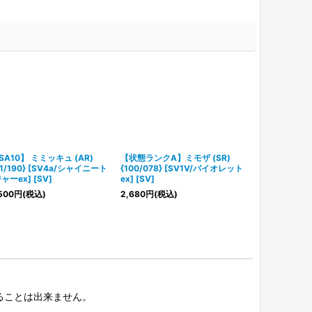
SA10】 ミミッキュ (AR)
【状態ランクA】ミモザ (SR)
【PSA10】 ミ
41/190} [SV4a/シャイニート
{100/078} [SV1V/バイオレット
{105/078}
ャーex] [SV]
ex] [SV]
ex] [SV]
500
円
(税込)
2,680
円
(税込)
48,800
円
(税
択することは出来ません。