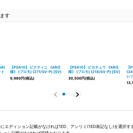
ます
R)
【PSA10】 ビクティニ 《AR仕
【PSA10】 ピカチュウ 《AR仕
【P
ット
様》 (プロモ) {271/SV-P} [SV]
様》 (プロモ) {218/SV-P} [SV]
{3
レジ
9,980
円
(税込)
30,500
円
(税込)
13,
タイトルにエディション記載がなければ1ED、アンリミ(1ED表記なし)を選
ィション記載がなければ同様となります。