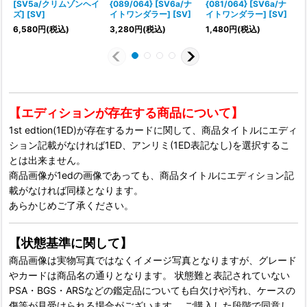
[SV5a/クリムゾンヘイ
{089/064} [SV6a/ナ
{081/064} [SV6a/ナ
ズ] [SV]
イトワンダラー] [SV]
イトワンダラー] [SV]
1
6,580
円
(税込)
3,280
円
(税込)
1,480
円
(税込)
【エディションが存在する商品について】
1st edtion(1ED)が存在するカードに関して、商品タイトルにエディ
ション記載がなければ1ED、アンリミ(1ED表記なし)を選択するこ
とは出来ません。
商品画像が1edの画像であっても、商品タイトルにエディション記
載がなければ同様となります。
あらかじめご了承ください。
【状態基準に関して】
商品画像は実物写真ではなくイメージ写真となりますが、グレード
やカードは商品名の通りとなります。 状態難と表記されていない
PSA・BGS・ARSなどの鑑定品についても白欠けや汚れ、ケースの
傷等が見受けられる場合がございます。 ご購入した段階で同意し