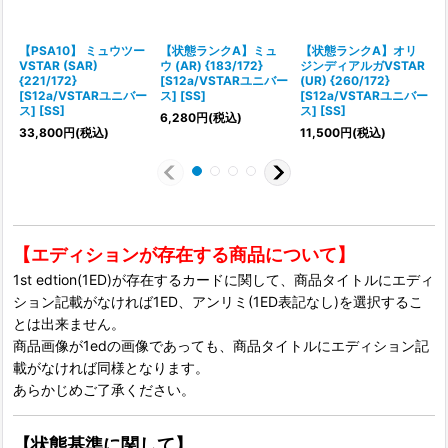
【PSA10】 ミュウツー
【状態ランクA】ミュ
【状態ランクA】オリ
VSTAR (SAR)
ウ (AR) {183/172}
ジンディアルガVSTAR
{221/172}
[S12a/VSTARユニバー
(UR) {260/172}
{
[S12a/VSTARユニバー
ス] [SS]
[S12a/VSTARユニバー
ス] [SS]
ス] [SS]
ス
6,280
円
(税込)
33,800
円
(税込)
11,500
円
(税込)
【エディションが存在する商品について】
1st edtion(1ED)が存在するカードに関して、商品タイトルにエディ
ション記載がなければ1ED、アンリミ(1ED表記なし)を選択するこ
とは出来ません。
商品画像が1edの画像であっても、商品タイトルにエディション記
載がなければ同様となります。
あらかじめご了承ください。
【状態基準に関して】