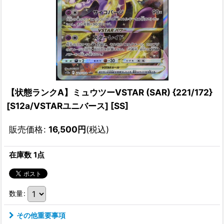
【状態ランクA】ミュウツーVSTAR (SAR) {221/172}
[S12a/VSTARユニバース] [SS]
販売価格
:
16,500
円
(税込)
在庫数 1点
数量
:
その他重要事項