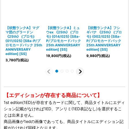
【状態ランクA】マグ
【状態ランクA】ミュ
【状態ランクA】フシ
マ団のグラードン
ウex 《25th》 (プロ
ギバナ 《25th》 (プロ
《25th》 (プロモ)
モ) {014/025} [S8a-
モ) {002/025} [S8a-
{011/025} [S8a-P/プ
P/プロモカードパック
P/プロモカードパック
ロモカードパック 25th
25th ANNIVERSARY
25th ANNIVERSARY
ANNIVERSARY
edition] [SS]
edition] [SS]
edition] [SS]
e
19,800
円
(税込)
9,980
円
(税込)
3,780
円
(税込)
1
【エディションが存在する商品について】
1st edtion(1ED)が存在するカードに関して、商品タイトルにエディ
ション記載がなければ1ED、アンリミ(1ED表記なし)を選択するこ
とは出来ません。
商品画像が1edの画像であっても、商品タイトルにエディション記
載がなければ同様となります。