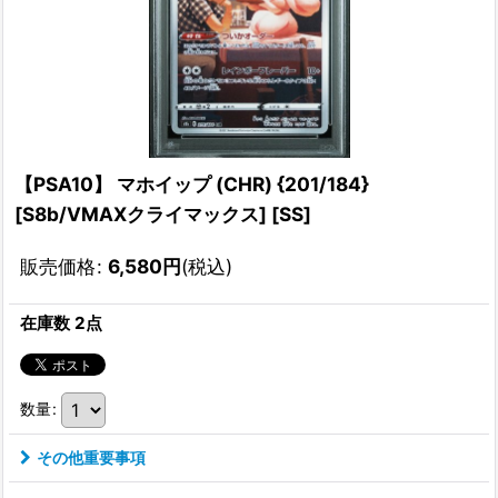
【PSA10】 マホイップ (CHR) {201/184}
[S8b/VMAXクライマックス] [SS]
販売価格
:
6,580
円
(税込)
在庫数 2点
数量
:
その他重要事項