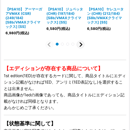
【PSA10】 アーマーガ
【PSA10】 ジュペッタ
【PSA10】 ヤレユータ
アVMAX (CSR)
(CHR) {197/184}
ン (CHR) {212/184}
{249/184}
[S8b/VMAXクライマ
[S8b/VMAXクライマ
{
[S8b/VMAXクライマ
ックス] [SS]
ックス] [SS]
ックス] [SS]
6,580
円
(税込)
6,580
円
(税込)
6,980
円
(税込)
【エディションが存在する商品について】
1st edtion(1ED)が存在するカードに関して、商品タイトルにエディ
ション記載がなければ1ED、アンリミ(1ED表記なし)を選択するこ
とは出来ません。
商品画像が1edの画像であっても、商品タイトルにエディション記
載がなければ同様となります。
あらかじめご了承ください。
【状態基準に関して】