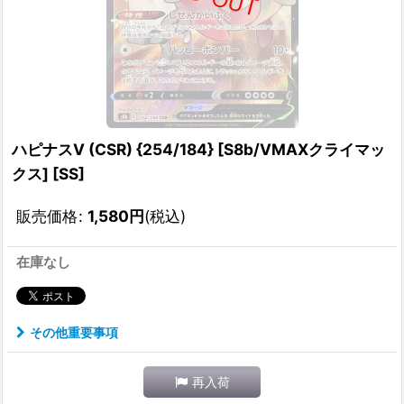
ハピナスV (CSR) {254/184} [S8b/VMAXクライマッ
クス] [SS]
販売価格
:
1,580
円
(税込)
在庫なし
その他重要事項
再入荷