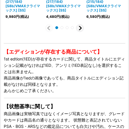
{217/184}
{217/184}
{215/184}
{
[S8b/VMAXクライマ
[S8b/VMAXクライマ
[S8b/VMAXクライマ
ックス] [SS]
ックス] [SS]
ックス] [SS]
9,980
円
(税込)
4,480
円
(税込)
6,580
円
(税込)
7
【エディションが存在する商品について】
1st edtion(1ED)が存在するカードに関して、商品タイトルにエディ
ション記載がなければ1ED、アンリミ(1ED表記なし)を選択するこ
とは出来ません。
商品画像が1edの画像であっても、商品タイトルにエディション記
載がなければ同様となります。
あらかじめご了承ください。
【状態基準に関して】
商品画像は実物写真ではなくイメージ写真となりますが、グレード
やカードは商品名の通りとなります。 状態難と表記されていない
PSA・BGS・ARSなどの鑑定品についても白欠けや汚れ、ケースの