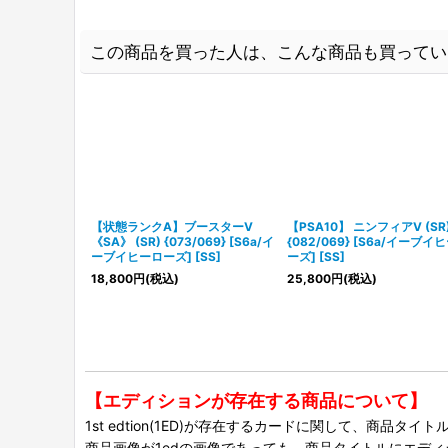
この商品を買った人は、こんな商品も買ってい
【状態ランクA】ブースターV
【PSA10】 ニンフィアV (SR
《SA》 (SR) {073/069} [S6a/イ
{082/069} [S6a/イーブイ
ーブイヒーローズ] [SS]
ーズ] [SS]
18,800
円
(税込)
25,800
円
(税込)
【エディションが存在する商品について】
1st edtion(1ED)が存在するカードに関して、商品
商品画像が1edの画像であっても、商品タイトルにエデ