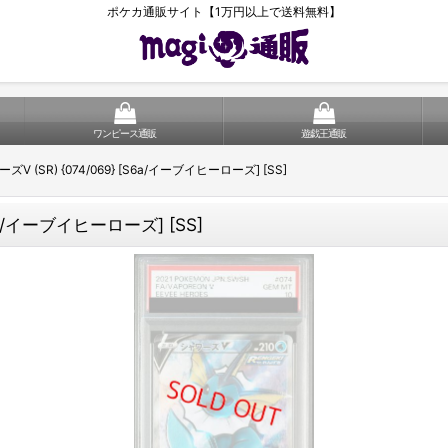
ポケカ通販サイト【1万円以上で送料無料】
ワンピース通販
遊戯王通販
V (SR) {074/069} [S6a/イーブイヒーローズ] [SS]
S6a/イーブイヒーローズ] [SS]