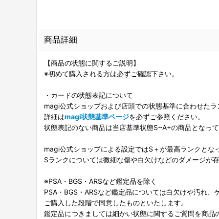
商品詳細
【商品の状態に関するご説明】
※初めて購入される方は必ずご確認下さい。
・カードの状態表記について
magi公式ショップおよび店頭での状態基準に合わせた
詳細は
magi状態基準ページ
を必ずご参照ください。
状態表記のない商品は当店基準状態S~A+の商品となっ
magi公式ショップによる設定ではS＋が最高ランクとな
Sランクについては微細な傷や白欠けなどのダメージが
※PSA・BGS・ARSなど鑑定品を除く
PSA・BGS・ARSなど鑑定品については白欠けや汚れ
ご購入した段階で同意したものといたします。
鑑定品につきましては細かい状態に関するご質問を商品