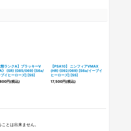
状態ランクA】ブラッキーV
【PSA10】 ニンフィアVMAX
【PSA10】 
》 (SR) {085/069} [S6a/
(HR) {092/069} [S6a/イーブイ
《SA》 (HR) {
ブイヒーローズ] [SS]
ヒーローズ] [SS]
ーブイヒーローズ
800
円
(税込)
17,500
円
(税込)
158,000
円
(税
択することは出来ません。