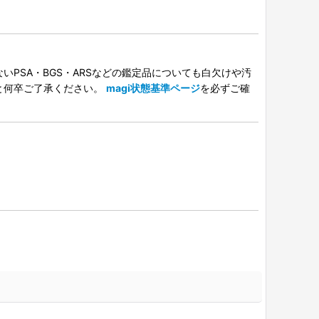
PSA・BGS・ARSなどの鑑定品についても白欠けや汚
と何卒ご了承ください。
magi状態基準ページ
を必ずご確