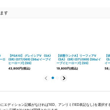
ます
)
【PSA10】 グレイシアV 《SA》
【状態ランクA】リーフィアV
【
ヒーロ
(SR) {077/069} [S6a/イーブイ
《SA》 (SR) {071/069} [S6a/イ
《SA
ヒーローズ] [SS]
ーブイヒーローズ] [SS]
イー
43,800
円
(税込)
19,800
円
(税込)
58,
タイトルにエディション記載がなければ1ED、アンリミ(1ED表記なし)を選
ィション記載がなければ同様となります。