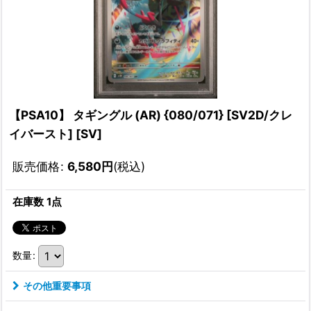
【PSA10】 タギングル (AR) {080/071} [SV2D/クレ
イバースト] [SV]
販売価格
:
6,580
円
(税込)
在庫数 1点
数量
:
その他重要事項