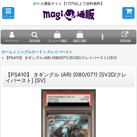
ポケカ通販サイト【1万円以上で送料無料】
メニュー
カート
マイページ
商品検索
ワンピース通販
遊戯王通販
採用情報
ホーム
>
シングルカード
>
クレイバースト
>
【PSA10】 タギングル (AR) {080/071} [SV2D/クレイバースト] [SV]
【PSA10】 タギングル (AR) {080/071} [SV2D/クレ
イバースト] [SV]