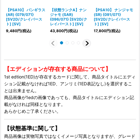
【PSA10】 バンギラス
【状態ランクA】ナン
【PSA10】 ナンジャモ
(AR) {079/071}
ジャモ (SAR)
(SR) {091/071}
(
[SV2D/クレイバース
{096/071} [SV2D/ク
[SV2D/クレイバース
ト] [SV]
レイバースト] [SV]
ト] [SV]
ト
9,480
円
(税込)
43,800
円
(税込)
17,800
円
(税込)
【エディションが存在する商品について】
1st edtion(1ED)が存在するカードに関して、商品タイトルにエディ
ション記載がなければ1ED、アンリミ(1ED表記なし)を選択するこ
とは出来ません。
商品画像が1edの画像であっても、商品タイトルにエディション記
載がなければ同様となります。
あらかじめご了承ください。
【状態基準に関して】
商品画像は実物写真ではなくイメージ写真となりますが、グレード