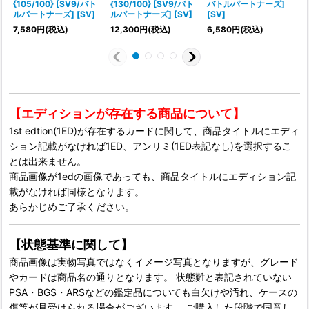
{105/100} [SV9/バト
{130/100} [SV9/バト
バトルパートナーズ]
ルパートナーズ] [SV]
ルパートナーズ] [SV]
[SV]
7,580
円
(税込)
12,300
円
(税込)
6,580
円
(税込)
【エディションが存在する商品について】
1st edtion(1ED)が存在するカードに関して、商品タイトルにエディ
ション記載がなければ1ED、アンリミ(1ED表記なし)を選択するこ
とは出来ません。
商品画像が1edの画像であっても、商品タイトルにエディション記
載がなければ同様となります。
あらかじめご了承ください。
【状態基準に関して】
商品画像は実物写真ではなくイメージ写真となりますが、グレード
やカードは商品名の通りとなります。 状態難と表記されていない
PSA・BGS・ARSなどの鑑定品についても白欠けや汚れ、ケースの
傷等が見受けられる場合がございます。 ご購入した段階で同意し