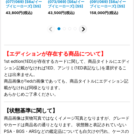
{077/069} [S6a/イー
{073/069} [S6a/イー
{091/069} [S6a/イー
ブイヒーローズ] [SS]
ブイヒーローズ] [SS]
ブイヒーローズ] [SS]
43,800
円
(税込)
43,500
円
(税込)
158,000
円
(税込)
1
【エディションが存在する商品について】
1st edtion(1ED)が存在するカードに関して、商品タイトルにエディ
ション記載がなければ1ED、アンリミ(1ED表記なし)を選択するこ
とは出来ません。
商品画像が1edの画像であっても、商品タイトルにエディション記
載がなければ同様となります。
あらかじめご了承ください。
【状態基準に関して】
商品画像は実物写真ではなくイメージ写真となりますが、グレード
やカードは商品名の通りとなります。 状態難と表記されていない
PSA・BGS・ARSなどの鑑定品についても白欠けや汚れ、ケースの