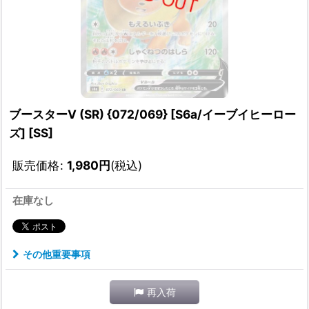
ブースターV (SR) {072/069} [S6a/イーブイヒーロー
ズ] [SS]
販売価格
:
1,980
円
(税込)
在庫なし
その他重要事項
再入荷