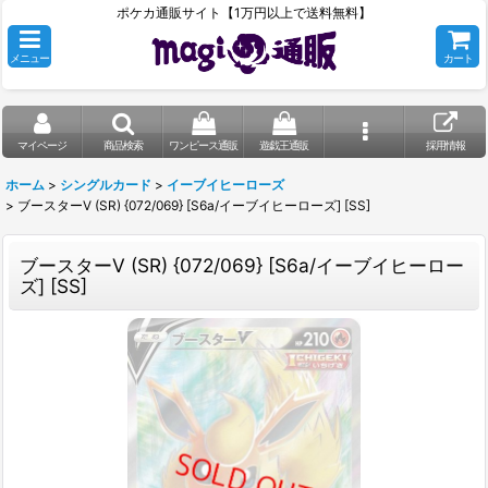
ポケカ通販サイト【1万円以上で送料無料】
メニュー
カート
マイページ
商品検索
ワンピース通販
遊戯王通販
採用情報
ホーム
>
シングルカード
>
イーブイヒーローズ
>
ブースターV (SR) {072/069} [S6a/イーブイヒーローズ] [SS]
ブースターV (SR) {072/069} [S6a/イーブイヒーロー
ズ] [SS]