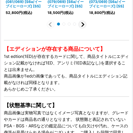
{081/069} [S6a/イー
{079/069} [S6a/イー
{073/069} [S6a/イー
ブイヒーローズ] [SS]
ブイヒーローズ] [SS]
ブイヒーローズ] [SS]
52,800
円
(税込)
18,500
円
(税込)
18,800
円
(税込)
【エディションが存在する商品について】
1st edtion(1ED)が存在するカードに関して、商品タイトルにエディ
ション記載がなければ1ED、アンリミ(1ED表記なし)を選択するこ
とは出来ません。
商品画像が1edの画像であっても、商品タイトルにエディション記
載がなければ同様となります。
あらかじめご了承ください。
【状態基準に関して】
商品画像は実物写真ではなくイメージ写真となりますが、グレード
やカードは商品名の通りとなります。 状態難と表記されていない
PSA・BGS・ARSなどの鑑定品についても白欠けや汚れ、ケースの
傷等が見受けられる場合がございます。 ご購入した段階で同意し