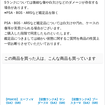
Sランクについては微細な傷や白欠けなどのダメージが存在する
場合があります。
※PSA・BGS・ARSなど鑑定品を除く
PSA・BGS・ARSなど鑑定品については白欠けや汚れ、ケースの
傷等が見受けられる場合がございます。
ご購入した段階で同意したものといたします。
鑑定品につきましては細かい状態に関するご質問を商品の性質上
一切お断りさせていただいております。
この商品を買った人は、こんな商品も買っています
【PSA10】 エーフィV
【状態ランクA】サン
【状態ランクA】ブー
《SA》 (SR)
ダースV 《SA》 (SR)
スターV 《SA》 (SR)
V