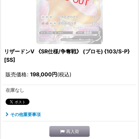
リザードンV 《SR仕様/争奪戦》 (プロモ) {103/S-P}
[SS]
販売価格
:
198,000
円
(税込)
在庫なし
その他重要事項
再入荷