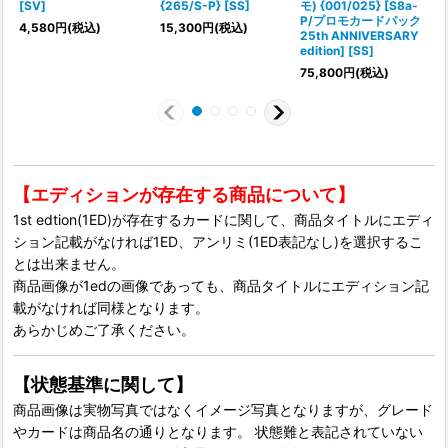
[SV]
{265/S-P} [SS]
モ) {001/025} [S8a-
モ
P/プロモカードパック
4,580
円
(税込)
15,300
円
(税込)
25th ANNIVERSARY
edition] [SS]
75,800
円
(税込)
【エディションが存在する商品について】
1st edtion(1ED)が存在するカードに関して、商品タイトルにエディ
ション記載がなければ1ED、アンリミ(1ED表記なし)を選択するこ
とは出来ません。
商品画像が1edの画像であっても、商品タイトルにエディション記
載がなければ同様となります。
あらかじめご了承ください。
【状態基準に関して】
商品画像は実物写真ではなくイメージ写真となりますが、グレード
やカードは商品名の通りとなります。 状態難と表記されていない