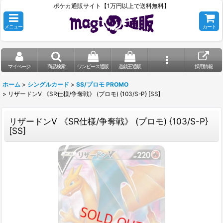
ポケカ通販サイト【1万円以上で送料無料】
メニュー
カート
マイページ
商品検索
ワンピース通販
遊戯王通販
採用情報
ホーム
>
シングルカード
>
SS/プロモ PROMO
>
リザードンV 《SR仕様/争奪戦》 (プロモ) {103/S-P} [SS]
リザードンV 《SR仕様/争奪戦》 (プロモ) {103/S-P}
[SS]