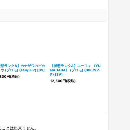
状態ランクA】カナザワのピカ
【状態ランクA】エーフィ 《YU
【状態ランク
 (プロモ) {144/S-P} [SS]
NAGABA》 (プロモ) {066/SV-
チュウ ＜未開封
P} [SV]
{260/SV-P} 
800
円
(税込)
12,500
円
(税込)
15,800
円
(税
択することは出来ません。