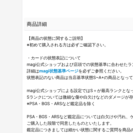
商品詳細
【商品の状態に関するご説明】
※初めて購入される方は必ずご確認下さい。
・カードの状態表記について
magi公式ショップおよび店頭での状態基準に合わせた
詳細は
magi状態基準ページ
を必ずご参照ください。
状態表記のない商品は当店基準状態S~A+の商品となっ
magi公式ショップによる設定ではS＋が最高ランクとな
Sランクについては微細な傷や白欠けなどのダメージが
※PSA・BGS・ARSなど鑑定品を除く
PSA・BGS・ARSなど鑑定品については白欠けや汚れ
ご購入した段階で同意したものといたします。
鑑定品につきましては細かい状態に関するご質問を商品