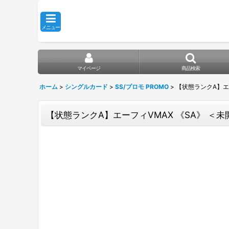
メニュー
マイページ
商品検索
ホーム
>
シングルカード
>
SS/プロモ PROMO
>
【状態ランクA】エーフィ
【状態ランクA】エーフィVMAX 《SA》 ＜未開封＞ (