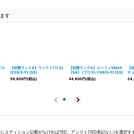
ます
ピカ
【状態ランクA】ウッウ (プロモ)
【状態ランクA】エーフィVMAX
【
{226/S-P} [SS]
《SA》 (プロモ) {189/S-P} [SS]
チュウ
59,800
円
(税込)
44,800
円
(税込)
24,
タイトルにエディション記載がなければ1ED、アンリミ(1ED表記なし)を選