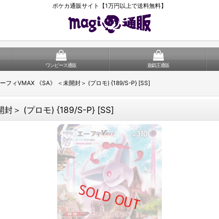
ポケカ通販サイト【1万円以上で送料無料】
ワンピース通販
遊戯王通販
VMAX 《SA》 ＜未開封＞ (プロモ) {189/S-P} [SS]
プロモ) {189/S-P} [SS]