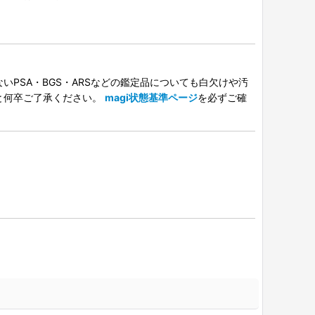
PSA・BGS・ARSなどの鑑定品についても白欠けや汚
と何卒ご了承ください。
magi状態基準ページ
を必ずご確