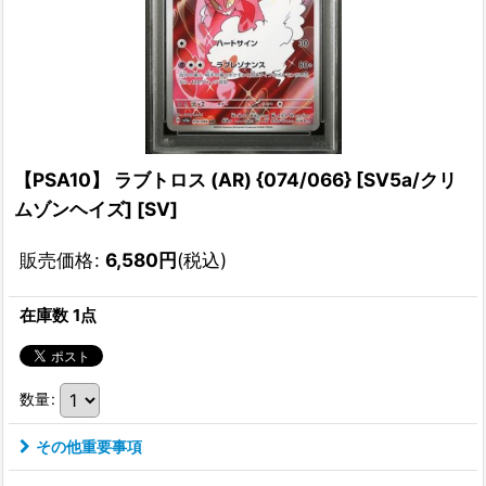
【PSA10】 ラブトロス (AR) {074/066} [SV5a/クリ
ムゾンヘイズ] [SV]
販売価格
:
6,580
円
(税込)
在庫数 1点
数量
:
その他重要事項