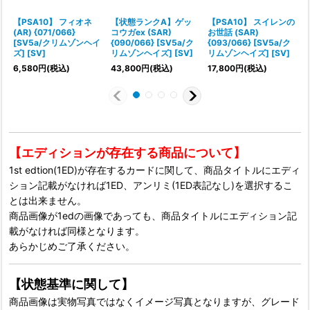
【PSA10】 フィオネ
【状態ランクA】ゲッ
【PSA10】 スイレンの
(AR) {071/066}
コウガex (SAR)
お世話 (SAR)
(
[SV5a/クリムゾンヘイ
{090/066} [SV5a/ク
{093/066} [SV5a/ク
ズ] [SV]
リムゾンヘイズ] [SV]
リムゾンヘイズ] [SV]
1
6,580
円
(税込)
43,800
円
(税込)
17,800
円
(税込)
1
【エディションが存在する商品について】
1st edtion(1ED)が存在するカードに関して、商品タイトルにエディ
ション記載がなければ1ED、アンリミ(1ED表記なし)を選択するこ
とは出来ません。
商品画像が1edの画像であっても、商品タイトルにエディション記
載がなければ同様となります。
あらかじめご了承ください。
【状態基準に関して】
商品画像は実物写真ではなくイメージ写真となりますが、グレード