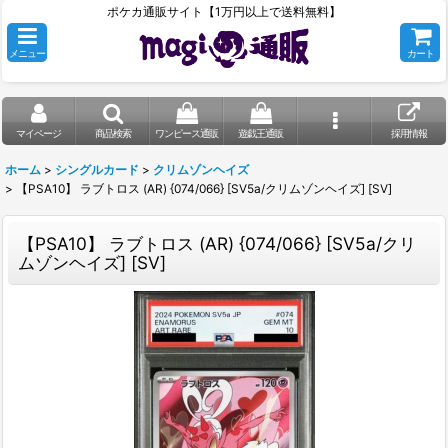
ポケカ通販サイト【1万円以上で送料無料】
メニュー
カート
マイページ
商品検索
ワンピース通販
遊戯王通販
採用情報
ホーム
>
シングルカード
>
クリムゾンヘイズ
>
【PSA10】 ラブトロス (AR) {074/066} [SV5a/クリムゾンヘイズ] [SV]
【PSA10】 ラブトロス (AR) {074/066} [SV5a/クリ
ムゾンヘイズ] [SV]