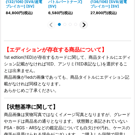
{132/106} [SV8/超電
バトルパートナーズ]
{136/106} [SV8/超電
ブレイカー] [SV]
[SV]
ブレイカー] [SV]
84,800
円
(税込)
6,580
円
(税込)
27,800
円
(税込)
4
【エディションが存在する商品について】
1st edtion(1ED)が存在するカードに関して、商品タイトルにエディ
ション記載がなければ1ED、アンリミ(1ED表記なし)を選択するこ
とは出来ません。
商品画像が1edの画像であっても、商品タイトルにエディション記
載がなければ同様となります。
あらかじめご了承ください。
【状態基準に関して】
商品画像は実物写真ではなくイメージ写真となりますが、グレード
やカードは商品名の通りとなります。 状態難と表記されていない
PSA・BGS・ARSなどの鑑定品についても白欠けや汚れ、ケースの
傷等が見受けられる場合がございます。 ご購入した段階で同意し