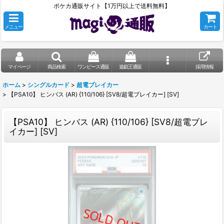
ポケカ通販サイト【1万円以上で送料無料】
メニュー
カート
マイページ
商品検索
ワンピース通販
遊戯王通販
採用情報
ホーム
>
シングルカード
>
超電ブレイカー
>
【PSA10】 ヒンバス (AR) {110/106} [SV8/超電ブレイカー] [SV]
【PSA10】 ヒンバス (AR) {110/106} [SV8/超電ブレ
イカー] [SV]