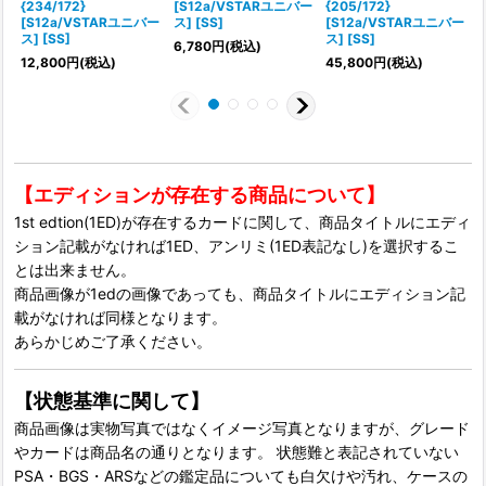
{234/172}
[S12a/VSTARユニバー
{205/172}
[S12a/VSTARユニバー
ス] [SS]
[S12a/VSTARユニバー
ス
ス] [SS]
ス] [SS]
6,780
円
(税込)
1
12,800
円
(税込)
45,800
円
(税込)
【エディションが存在する商品について】
1st edtion(1ED)が存在するカードに関して、商品タイトルにエディ
ション記載がなければ1ED、アンリミ(1ED表記なし)を選択するこ
とは出来ません。
商品画像が1edの画像であっても、商品タイトルにエディション記
載がなければ同様となります。
あらかじめご了承ください。
【状態基準に関して】
商品画像は実物写真ではなくイメージ写真となりますが、グレード
やカードは商品名の通りとなります。 状態難と表記されていない
PSA・BGS・ARSなどの鑑定品についても白欠けや汚れ、ケースの