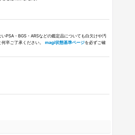
PSA・BGS・ARSなどの鑑定品についても白欠けや汚
と何卒ご了承ください。
magi状態基準ページ
を必ずご確