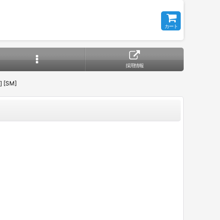
カート
採用情報
[SM]