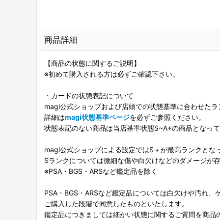
商品詳細
【商品の状態に関するご説明】
※初めて購入される方は必ずご確認下さい。
・カードの状態表記について
magi公式ショップおよび店頭での状態基準に合わせた
詳細は
magi状態基準ページ
を必ずご参照ください。
状態表記のない商品は当店基準状態S~A+の商品となっ
magi公式ショップによる設定ではS＋が最高ランクとな
Sランクについては微細な傷や白欠けなどのダメージが
※PSA・BGS・ARSなど鑑定品を除く
PSA・BGS・ARSなど鑑定品については白欠けや汚れ
ご購入した段階で同意したものといたします。
鑑定品につきましては細かい状態に関するご質問を商品