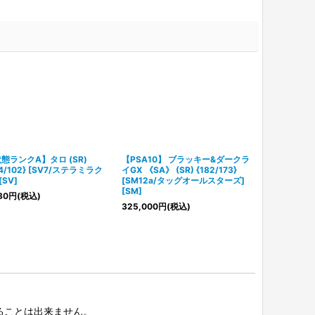
態ランクA】タロ (SR)
【PSA10】 ブラッキー&ダークラ
【PSA10】
24/102} [SV7/ステラミラク
イGX 《SA》 (SR) {182/173}
アGX 《SA》 (
[SV]
[SM12a/タッグオールスターズ]
[SM9a/ナイト
[SM]
80
円
(税込)
382,000
円
(
325,000
円
(税込)
択することは出来ません。