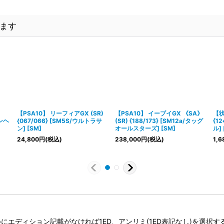
ます
【PSA10】 リーフィアGX (SR)
【PSA10】 イーブイGX 《SA》
【状
ゾンヘ
{067/066} [SM5S/ウルトラサ
(SR) {188/173} [SM12a/タッグ
{1
ン] [SM]
オールスターズ] [SM]
ル] 
24,800
円
(税込)
238,000
円
(税込)
1,6
タイトルにエディション記載がなければ1ED、アンリミ(1ED表記なし)を選