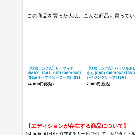
この商品を買った人は、こんな商品も買ってい
【状態ランクA】リーフィア
【状態ランクA】パラソルお
VMAX 《SA》 (HR) {089/069}
さん (SAR) {089/062} [SV3
[S6a/イーブイヒーローズ] [SS]
レイジングサーフ] [SV]
74,800
円
(税込)
7,980
円
(税込)
【エディションが存在する商品について】
1st edtion(1ED)が存在するカードに関して、商品