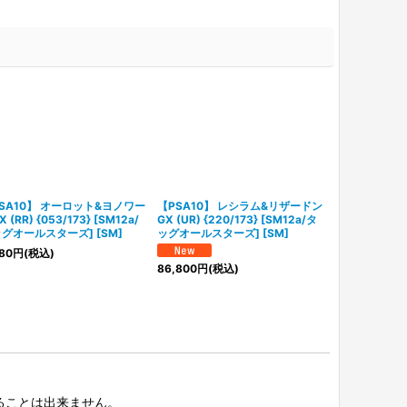
SA10】 オーロット&ヨノワー
【PSA10】 レシラム&リザードン
【状態ランクA
 (RR) {053/173} [SM12a/
GX (UR) {220/173} [SM12a/タ
(SAR) {086
グオールスターズ] [SM]
ッグオールスターズ] [SM]
ングサーフ] [S
80
円
(税込)
2,980
円
(税込
86,800
円
(税込)
択することは出来ません。