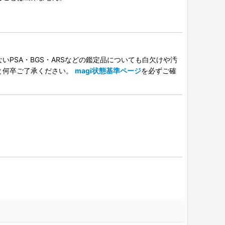
PSA・BGS・ARSなどの鑑定品についても白欠けや汚
と何卒ご了承ください。
magi状態基準ページ
を必ずご確