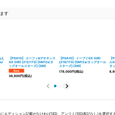
ます
ねえ
【PSA10】 エーフィ&デオキシス
【PSA10】 イーブイGX (HR)
【P
a/
GX (HR) {212/173} [SM12a/タ
{219/173} [SM12a/タッグオール
ルGX
ッグオールスターズ] [SM]
スターズ] [SM]
タッ
178,000
円
(税込)
8,9
36,800
円
(税込)
タイトルにエディション記載がなければ1ED、アンリミ(1ED表記なし)を選