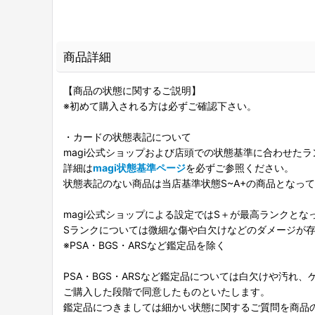
商品詳細
【商品の状態に関するご説明】
※初めて購入される方は必ずご確認下さい。
・カードの状態表記について
magi公式ショップおよび店頭での状態基準に合わせた
詳細は
magi状態基準ページ
を必ずご参照ください。
状態表記のない商品は当店基準状態S~A+の商品となっ
magi公式ショップによる設定ではS＋が最高ランクとな
Sランクについては微細な傷や白欠けなどのダメージが
※PSA・BGS・ARSなど鑑定品を除く
PSA・BGS・ARSなど鑑定品については白欠けや汚れ
ご購入した段階で同意したものといたします。
鑑定品につきましては細かい状態に関するご質問を商品