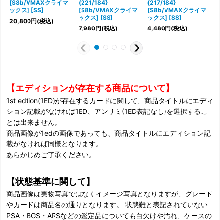
[S8b/VMAXクライマ
{221/184}
{217/184}
{
ックス] [SS]
[S8b/VMAXクライマ
[S8b/VMAXクライマ
ックス] [SS]
ックス] [SS]
20,800
円
(税込)
7,980
円
(税込)
4,480
円
(税込)
【エディションが存在する商品について】
1st edtion(1ED)が存在するカードに関して、商品タイトルにエディ
ション記載がなければ1ED、アンリミ(1ED表記なし)を選択するこ
とは出来ません。
商品画像が1edの画像であっても、商品タイトルにエディション記
載がなければ同様となります。
あらかじめご了承ください。
【状態基準に関して】
商品画像は実物写真ではなくイメージ写真となりますが、グレード
やカードは商品名の通りとなります。 状態難と表記されていない
PSA・BGS・ARSなどの鑑定品についても白欠けや汚れ、ケースの