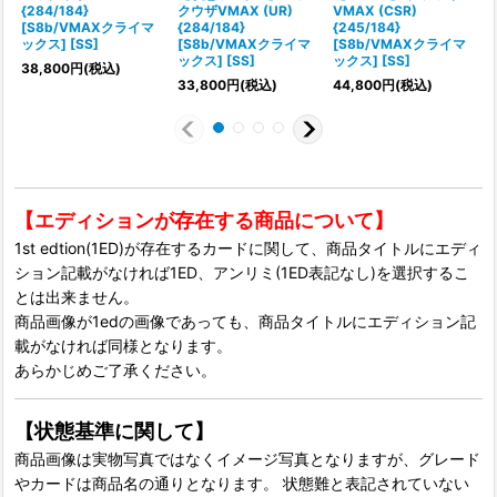
{284/184}
クウザVMAX (UR)
VMAX (CSR)
[S8b/VMAXクライマ
{284/184}
{245/184}
{
ックス] [SS]
[S8b/VMAXクライマ
[S8b/VMAXクライマ
ックス] [SS]
ックス] [SS]
38,800
円
(税込)
33,800
円
(税込)
44,800
円
(税込)
【エディションが存在する商品について】
1st edtion(1ED)が存在するカードに関して、商品タイトルにエディ
ション記載がなければ1ED、アンリミ(1ED表記なし)を選択するこ
とは出来ません。
商品画像が1edの画像であっても、商品タイトルにエディション記
載がなければ同様となります。
あらかじめご了承ください。
【状態基準に関して】
商品画像は実物写真ではなくイメージ写真となりますが、グレード
やカードは商品名の通りとなります。 状態難と表記されていない